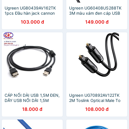
Ugreen UG80439AV162TK
Ugreen UG60408US288TK
1pcs Đầu hàn jack cannon
3M màu xám đen cáp USB
Đực 3 tim - HÀNG CHÍNH
type C to A bọc nhôm chống
103.000 đ
149.000 đ
HÃNG
nhiễu - HÀNG CHÍNH HÃNG
CÁP NỐI DÀI USB 1,5M ĐEN,
Ugreen UG70892AV122TK
DÂY USB NỐI DÀI 1,5M
2M Toslink Optical Male To
Male Audio Cable - HÀNG
18.000 đ
108.000 đ
CHÍNH HÃNG