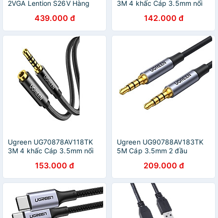
2VGA Lention S26V Hàng
3M 4 khấc Cáp 3.5mm nối
Chính Hãng
dài đầu mạ vàng dây bọc dù
439.000 đ
142.000 đ
- HÀNG CHÍNH HÃNG
Ugreen UG70878AV118TK
Ugreen UG90788AV183TK
3M 4 khấc Cáp 3.5mm nối
5M Cáp 3.5mm 2 đầu
dài đầu mạ vàng dây bọc dù
dương 4 Khấc đầu mạ vàng
153.000 đ
209.000 đ
- HÀNG CHÍNH HÃNG
24k dây dù Màu Đen -
HÀNG CHÍNH HÃNG