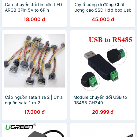
Cáp chuyển đổi tín hiệu LED
Dây ổ cứng di động Chất
ARGB 3Pin 5V to 6Pin
lượng cao SSD Hdd box Usb
Coolmoon
3.0 to Micro B chân dẹt đực
18.000 đ
45.000 đ
Hàng bóc máy – Hàng
Ugreen
Cáp nguồn sata 1 ra 2 | Chia
Module chuyển đổi USB to
nguồn sata 1 ra 2
RS485 CH340
17.000 đ
20.999 đ