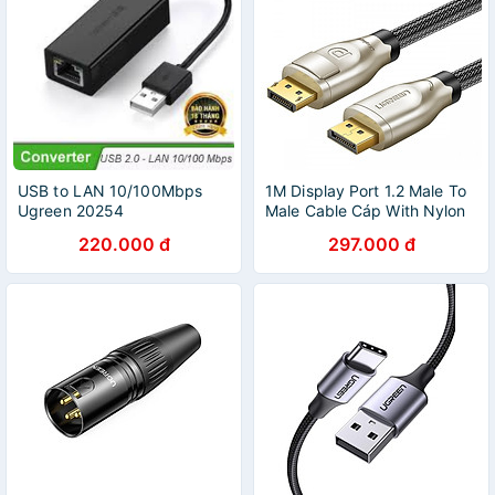
USB to LAN 10/100Mbps
1M Display Port 1.2 Male To
Ugreen 20254
Male Cable Cáp With Nylon
Braid Dp107 - 30118 Ugreen
220.000 đ
297.000 đ
- Hàng Chính Hãng