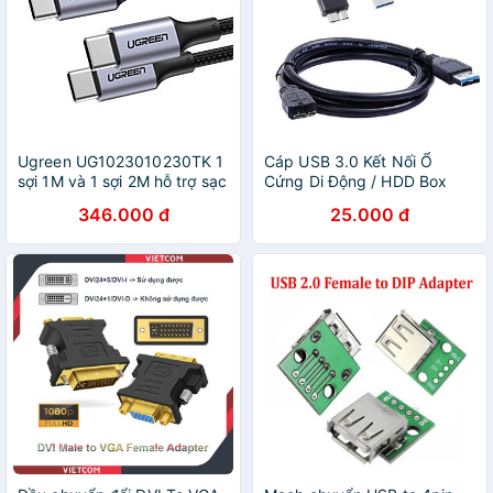
Ugreen UG1023010230TK 1
Cáp USB 3.0 Kết Nối Ổ
sợi 1M và 1 sợi 2M hỗ trợ sạc
Cứng Di Động / HDD Box
nhanh pd 100w màu xám
Cáp Zin - Cáp USB 3.0
346.000 đ
25.000 đ
đen cáp USB type C đầu
type-A to micro-B
nhôm chống nhiễu - HÀNG
CHÍNH HÃNG