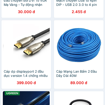
Đầu chuyển đổi DVI To VGA
Mạch chuyển USB to 4pin
Mạ Vàng - Tự động nhận
DIP - USB 2.0 3.0 to 4 pin
đúng độ phân giải của màn
DIP
30.000 đ
2.455 đ
hình
Cáp dp displayport 2 đầu
Cáp Mạng Lan Bấm 2 Đầu
đực version 1.4 chống nhiễu
Dây Dài 40M
Ugreen 112CA60844DP
399.000 đ
89.000 đ
Hàng chính hãng