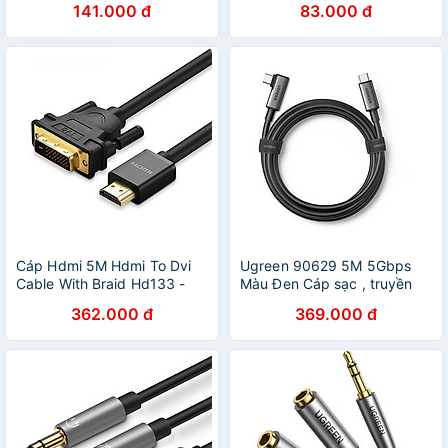
141.000 đ
83.000 đ
dài - HÀNG CHÍNH HÃNG
dây, màu trắng - Hàng chính
hãng
Cáp Hdmi 5M Hdmi To Dvi
Ugreen 90629 5M 5Gbps
Cable With Braid Hd133 -
Màu Đen Cáp sạc , truyền
50350 Ugreen ( Hàng Chính
dữ liệu 2 máy tính 2 đầu
362.000 đ
369.000 đ
Hãng )
USB-C 1 đầu vuông góc 90
độ US551 - Hàng chính
hãng