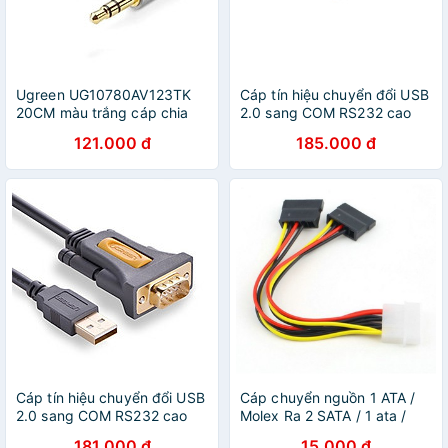
Ugreen UG10780AV123TK
Cáp tín hiệu chuyển đổi USB
20CM màu trắng cáp chia
2.0 sang COM RS232 cao
âm thanh 3.5Mm 1 đầu đực
cấp 1.5M Ugreen
121.000 đ
185.000 đ
ra 2 đầu cái mạ vàng -
104TH20211CR Hàng chính
HÀNG CHÍNH HÃNG
hãng
Cáp tín hiệu chuyển đổi USB
Cáp chuyển nguồn 1 ATA /
2.0 sang COM RS232 cao
Molex Ra 2 SATA / 1 ata /
cấp 2M Ugreen
molex to 2 sata
181.000 đ
15.000 đ