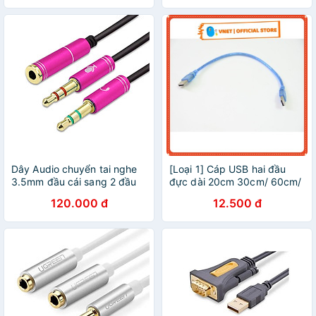
Dây Audio chuyển tai nghe
[Loại 1] Cáp USB hai đầu
3.5mm đầu cái sang 2 đầu
đực dài 20cm 30cm/ 60cm/
Mic và Tai nghe đầu đực mạ
150cm tại VNET - USBDD
120.000 đ
12.500 đ
vàng dài 20CM - Hàng Nhập
Khẩu