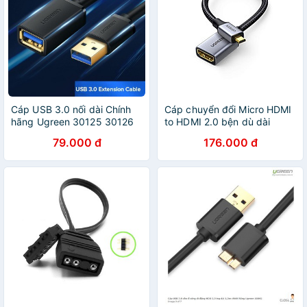
Cáp USB 3.0 nối dài Chính
Cáp chuyển đổi Micro HDMI
hãng Ugreen 30125 30126
to HDMI 2.0 bện dù dài
10368 US129 (đầu mạ vàng
25CM 4K 3D 1080P Màu
79.000 đ
176.000 đ
Cao cấp)
Đen Ugreen 10553 HD149
Hàng Chính Hãng