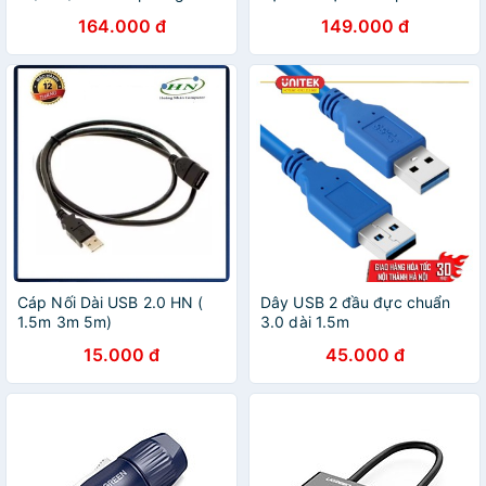
Cáp USB to LAN 3.0 Gigabit
1.5M UGREEN DP102 10245
164.000 đ
149.000 đ
- Hàng chính hãng
- Hàng Chính Hãng
Cáp Nối Dài USB 2.0 HN (
Dây USB 2 đầu đực chuẩn
1.5m 3m 5m)
3.0 dài 1.5m
15.000 đ
45.000 đ