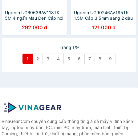
Ugreen UG60636AV118TK
Ugreen UG90246AV195TK
5M 4 ngấn Màu Đen Cáp nối
1.5M Cáp 3.5mm sang 2 đầu
dài âm thanh AUX 3.5mm hỗ
RCA đầu mạ vàng 24k -
292.000 đ
121.000 đ
trợ Mic bọc Nylon cao cấp -
HÀNG CHÍNH HÃNG
HÀNG CHÍNH HÃNG
Trang 1/9
1
2
3
4
5
6
7
8
9
VinaGear.Com chuyên cung cấp thông tin giá cả máy vi tính xách
tay, laptop, máy bàn, PC, mini PC, máy trạm, màn hình, thiết bị
Gaming, thiết bị lưu trữ, thiết bị mạng, phần mềm bản quyền...