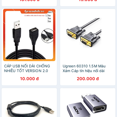
104TH20222CR Hàng chính
hãng
CÁP USB NỐI DÀI CHỐNG
Ugreen 60310 1.5M Màu
NHIỄU TỐT VERSION 2.0
Xám Cáp tín hiệu nối dài
DÀI 1,5 MÉT, 3 MÉT, 5 MÉT
COM RS232 2 đầu âm Hàng
10.000 đ
200.000 đ
MÀU ĐEN MỘT ĐẦU ĐỰC
chính hãng
MỘT ĐẦU CÁI