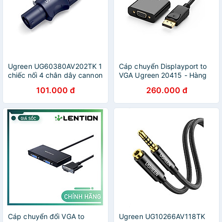
Ugreen UG60380AV202TK 1
Cáp chuyển Displayport to
chiếc nối 4 chân dây cannon
VGA Ugreen 20415 - Hàng
NL4FC Đầu nối loa âm thanh
chính hãng
101.000 đ
260.000 đ
dạng phích cắm - HÀNG
CHÍNH HÃNG
Cáp chuyển đổi VGA to
Ugreen UG10266AV118TK