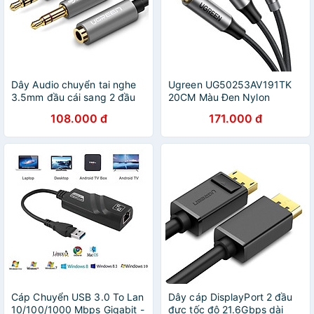
Dây Audio chuyển tai nghe
Ugreen UG50253AV191TK
3.5mm đầu cái sang 2 đầu
20CM Màu Đen Nylon
Mic và Tai nghe đầu đực mạ
Braided Cáp chia âm thanh 1
108.000 đ
171.000 đ
vàng dài 20CM UGREEN
đầu dương ra 2 đầu âm đầu
AV140 20899 - Hàng Chính
mạ vàng - HÀNG CHÍNH
Hãng
HÃNG
Cáp Chuyển USB 3.0 To Lan
Dây cáp DisplayPort 2 đầu
10/100/1000 Mbps Gigabit -
đực tốc độ 21.6Gbps dài