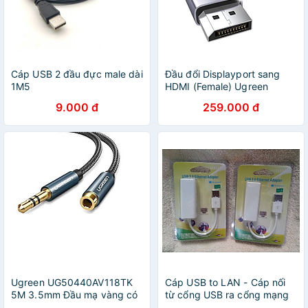
Cáp USB 2 đầu đực male dài
Đầu đổi Displayport sang
1M5
HDMI (Female) Ugreen
55935 (1 bộ - 2 cái đầu
9.000 đ
259.000 đ
chuyển) - Hàng chính hãng
Ugreen UG50440AV118TK
Cáp USB to LAN - Cáp nối
5M 3.5mm Đầu mạ vàng có
từ cổng USB ra cổng mạng
hỗ trợ MIC Màu Đen cáp nối
LAN - Cáp usb to LAN có