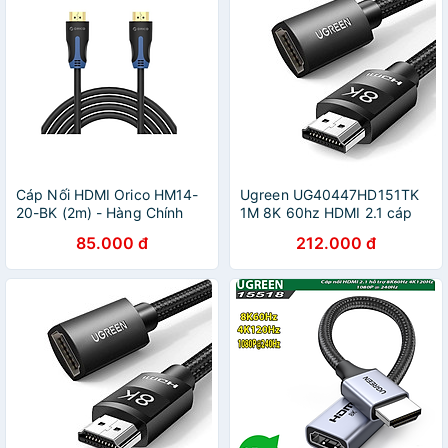
Cáp Nối HDMI Orico HM14-
Ugreen UG40447HD151TK
20-BK (2m) - Hàng Chính
1M 8K 60hz HDMI 2.1 cáp
Hãng
nối dài - HÀNG CHÍNH
85.000 đ
212.000 đ
HÃNG