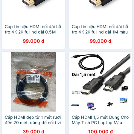
Cáp tín hiệu HDMI nối dài hỗ
Cáp tín hiệu HDMI nối dài hỗ
trợ 4K 2K full hd dài 0.5M
trợ 4K 2K full hd dài 1M màu
màu đen UGREEN
đen UGREEN 10141Hd107
99.000 đ
99.000 đ
10140Hd107 Hàng chính
Hàng chính hãng
hãng
Cáp HDMI dẹp từ 1 mét rưỡi
Cáp HDMI 1,5 mét Dùng Cho
đến 20 mét, dùng để nối tivi
Máy Tính PC Laptop Màu
với máy tính, máy chiếu, cáp
Đen Dây 2 Đầu HDMI Dây
39.000 đ
100.000 đ
chất lượng hình ảnh 4K -
Cáp Chuyển HDMI Sang