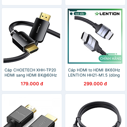
Hàng chính hãng
HDMI Cao Cấp - Hàng Nhập
Khẩu - Giao Màu Ngẫu
Nhiên
Cáp CHOETECH XHH-TP20
Cáp HDMI to HDMI 8K60Hz
HDMI sang HDMI 8K@60Hz
LENTION HH21-M1.5 (dòng
dài 2m (hàng chính hãng)
cao cấp) Hàng Chính Hãng
179.000 đ
299.000 đ