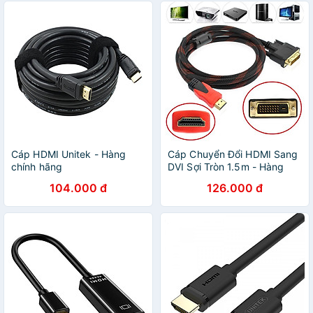
Cáp HDMI Unitek - Hàng
Cáp Chuyển Đổi HDMI Sang
chính hãng
DVI Sợi Tròn 1.5m - Hàng
Chính Hãng Cáp HDMI to
104.000 đ
126.000 đ
DVI (24+1) dài 1.5m - Giao
Màu Ngẫu Nhiên - CÁP
HDMI DISPLAYPORT