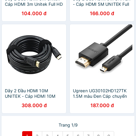
Cáp HDMI 3m Unitek Full HD
- Cáp HDMI 5M UNITEK Full
4K - Hàng chính hãng
HD 4K - Hàng Chính Hãng
104.000 đ
166.000 đ
Dây 2 Đầu HDMI 10M
Ugreen UG30102HD127TK
UNITEK - Cáp HDMI 10M
1.5M màu Đen Cáp chuyển
UNITEK Full HD 4K - Hàng
đổi Micro HDMI sang HDMI
308.000 đ
187.000 đ
Chính Hãng
thuần đồng - HÀNG CHÍNH
HÃNG
Trang 1/9