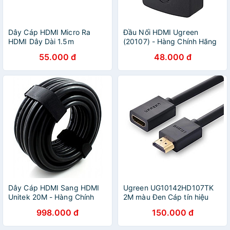
Dây Cáp HDMI Micro Ra
Đầu Nối HDMI Ugreen
HDMI Dây Dài 1.5m
(20107) - Hàng Chính Hãng
55.000 đ
48.000 đ
Dây Cáp HDMI Sang HDMI
Ugreen UG10142HD107TK
Unitek 20M - Hàng Chính
2M màu Đen Cáp tín hiệu
Hãng
HDMI nối dài hỗ trợ 4K x 2K
998.000 đ
150.000 đ
- HÀNG CHÍNH HÃNG