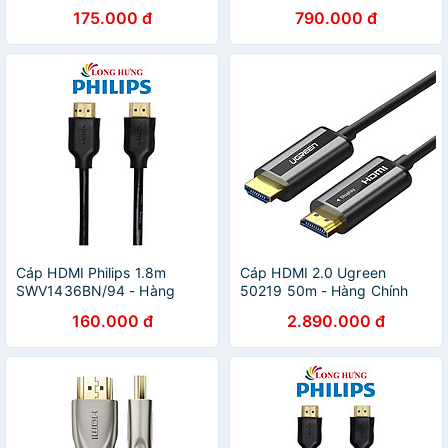
Micro HDMI ra HDMI - HÀNG
4K dây cáp Mazer bọc
175.000 đ
790.000 đ
CHÍNH HÃNG
Nylon bền bỉ và lâu dài Hàng
Chính Hãng
Cáp HDMI Philips 1.8m
Cáp HDMI 2.0 Ugreen
SWV1436BN/94 - Hàng
50219 50m - Hàng Chính
chính hãng
Hãng
160.000 đ
2.890.000 đ