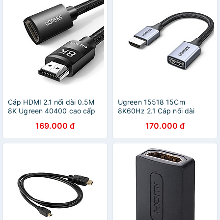
Cáp HDMI 2.1 nối dài 0.5M
Ugreen 15518 15Cm
8K Ugreen 40400 cao cấp
8K60Hz 2.1 Cáp nối dài
chính hãng hàng chính hãng
HDMI dây bọc dù HD165
169.000 đ
170.000 đ
20015518 - Hàng chính
hãng