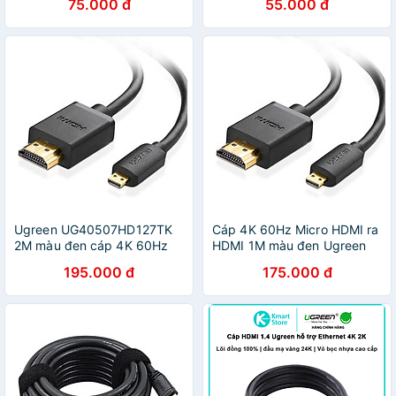
75.000 đ
55.000 đ
Ugreen UG40507HD127TK
Cáp 4K 60Hz Micro HDMI ra
2M màu đen cáp 4K 60Hz
HDMI 1M màu đen Ugreen
Micro HDMI ra HDMI - HÀNG
127CABLE40506HD Hàng
195.000 đ
175.000 đ
CHÍNH HÃNG
chính hãng