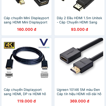
Cáp chuyển Mini Displayport
Dây 2 Đầu HDMI 1.5m Unitek
sang HDMI Mini Displayport
- Cáp Chuyển HDMI Sang
To HDMI Cáp Chuyển
HDMI 1.5m - Hàng Nhập
160.000 đ
93.000 đ
Thunderbolt To HDMI - Hàng
Khẩu
Nhập Khẩu - Giao Màu Ngẫu
Nhiên
Cáp chuyển Displayport
Ugreen 10146 5M màu Đen
sang HDMI, DP ra HDMI hỗ
Cáp tín hiệu HDMI nối dài hỗ
trợ 4K 30hz/ 1080p 60hz
trợ 4K x 2K Ugreen HD107 -
119.000 đ
369.000 đ
cáp dài 1m8
Hàng Chính Hãng