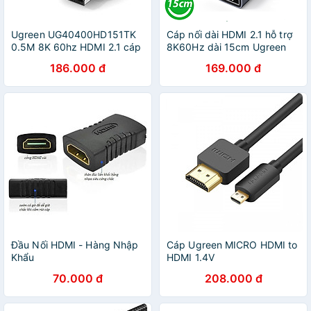
Ugreen UG40400HD151TK
Cáp nối dài HDMI 2.1 hỗ trợ
0.5M 8K 60hz HDMI 2.1 cáp
8K60Hz dài 15cm Ugreen
nối dài - HÀNG CHÍNH
15518 - Hàng chính hãng
186.000 đ
169.000 đ
HÃNG
Đầu Nối HDMI - Hàng Nhập
Cáp Ugreen MICRO HDMI to
Khẩu
HDMI 1.4V
70.000 đ
208.000 đ