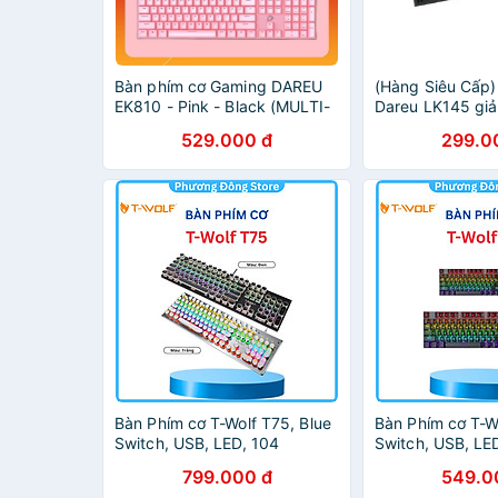
Bàn phím cơ Gaming DAREU
(Hàng Siêu Cấp)
EK810 - Pink - Black (MULTI-
Dareu LK145 giả
LED, Blue/ Brown/ Red D
màu( Mai Hoàng
529.000 đ
299.0
switch)
Bàn Phím cơ T-Wolf T75, Blue
Bàn Phím cơ T-Wo
Switch, USB, LED, 104
Switch, USB, LE
Gaming - Hàng chính hãng
Gaming - Hàng c
799.000 đ
549.0