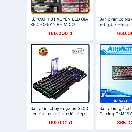
KEYCAP PBT XUYÊN LED GIÁ
Bàn phím cơ N
RẺ CHO BÀN PHÍM CƠ
led rgb - Hàng 
160.000 đ
650.0
Bàn phím chuyên game G700
Bàn phím giả c
Led đa màu giả cơ siêu đẹp
Gaming GM818X 
Hàng Chính Hãn
169.000 đ
365.0