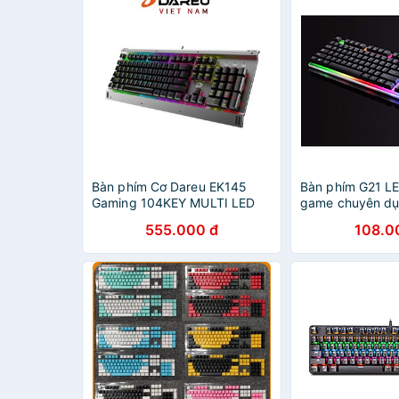
Bàn phím Cơ Dareu EK145
Bàn phím G21 LE
Gaming 104KEY MULTI LED
game chuyên d
555.000 đ
108.0