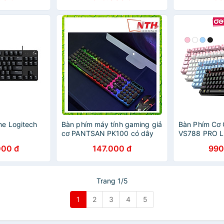
me Logitech
Bàn phím máy tính gaming giả
Bàn Phím Cơ 
cơ PANTSAN PK100 có dây
VS788 PRO L
nút tròn Led 7 màu cực đẹp -
Nháy Cực Đẹ
000 đ
147.000 đ
990
NTH - Hàng Nhập Khẩu
Phím Cơ Gõ Si
Nhỏ Gọn Tươn
Laptop, PC, M
Dáng Gamer 
Trang 1/5
eSport Bàn P
Hàng Chính 
1
2
3
4
5