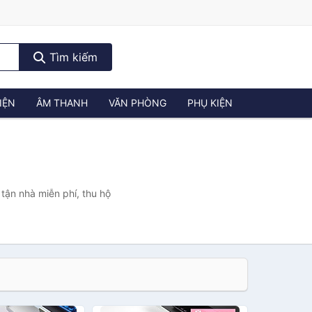
Tìm kiếm
IỆN
ÂM THANH
VĂN PHÒNG
PHỤ KIỆN
tận nhà miễn phí, thu hộ