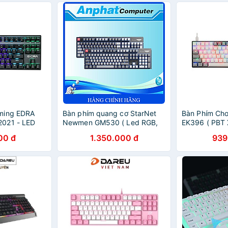
ming EDRA
Bàn phím quang cơ StarNet
Bàn Phím Chơ
021 - LED
Newmen GM530 ( Led RGB,
EK396 ( PBT 
 Chính Hãng
IP69 ) – Hàng Chính Hãng
Hàng Chính 
00 đ
1.350.000 đ
939