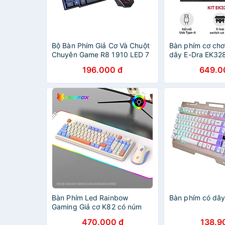
Bộ Bàn Phím Giả Cơ Và Chuột
Bàn phím cơ chơ
Chuyên Game R8 1910 LED 7
dây E-Dra EK328
Màu - Đen - Hàng Nhập Khẩu
Rainbow - E-dra 
196.000 đ
649.0
Hàng chính hãn
Bàn Phím Led Rainbow
Bàn phím có dâ
Gaming Giả cơ K82 có núm
chỉnh âm lượng cho máy tính ,
470.000 đ
138.9
laptop hàng nhập khẩu