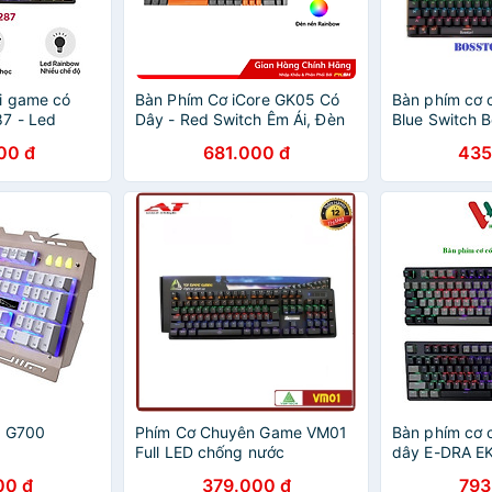
i game có
Bàn Phím Cơ iCore GK05 Có
Bàn phím cơ
7 - Led
Dây - Red Switch Êm Ái, Đèn
Blue Switch 
Switch -
LED Cầu Vồng - Hàng chính
MK912A / VM0
00 đ
681.000 đ
435
g
hãng
nhiều chế độ
y G700
Phím Cơ Chuyên Game VM01
Bàn phím cơ 
Full LED chống nước
dây E-DRA E
Rainbow - E-D
00 đ
379.000 đ
793
nối USB - Hà