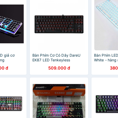
D giả cơ
Bàn Phím Cơ Có Dây DareU
Bàn Phím LE
ụng
EK87 LED Tenkeyless
White - hàng
00 đ
509.000 đ
380