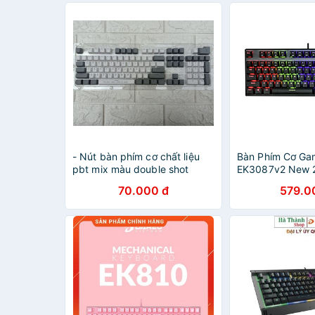
- Nút bàn phím cơ chất liệu
Bàn Phím Cơ Ga
pbt mix màu double shot
EK3087v2 New 2
xuyên led
Rainbow - Hàng
70.000 đ
579.0