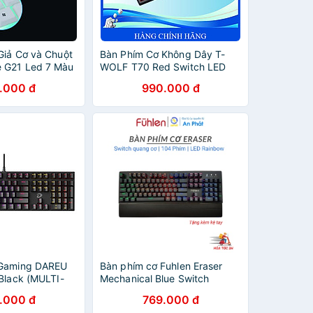
Giả Cơ và Chuột
Bàn Phím Cơ Không Dây T-
 G21 Led 7 Màu
WOLF T70 Red Switch LED
RGB – Hàng Chính Hãng
.000 đ
990.000 đ
 Gaming DAREU
Bàn phím cơ Fuhlen Eraser
 Black (MULTI-
Mechanical Blue Switch
rown/ Red D
(Layout 104 phím | vỏ kim loạị
.000 đ
769.000 đ
| LED 7 Màu) - BH 24 tháng