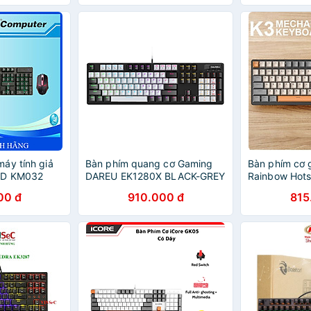
áy tính giả
Bàn phím quang cơ Gaming
Bàn phím cơ 
LD KM032
DAREU EK1280X BLACK-GREY
Rainbow Hot
 Hàng Chính
(WATERPROOF, Optical
cho máy tính
00 đ
910.000 đ
815
switch, MULTI LED) - Hàng
nhập khẩu
Chính Hãng