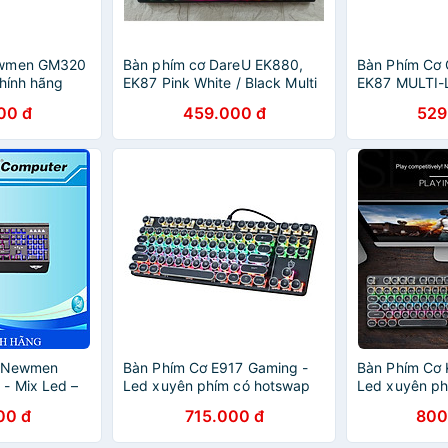
ewmen GM320
Bàn phím cơ DareU EK880,
Bàn Phím Cơ
chính hãng
EK87 Pink White / Black Multi
EK87 MULTI-
LED
Chính Hãng
00 đ
459.000 đ
529
ơ Newmen
Bàn Phím Cơ E917 Gaming -
Bàn Phím Cơ 
- Mix Led –
Led xuyên phím có hotswap
Led xuyên ph
g
cho máy tính , laptop hàng
cho máy tính 
00 đ
715.000 đ
800
nhập khẩu
nhập khẩu