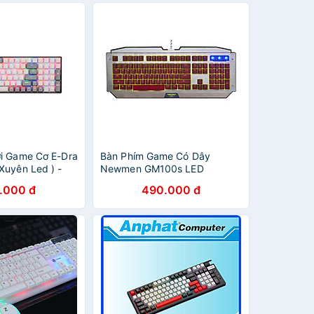
i Game Cơ E-Dra
Bàn Phím Game Có Dây
Xuyên Led ) -
Newmen GM100s LED
Hãng
Membrane Full-size - Hàng
.000 đ
490.000 đ
Chính Hãng