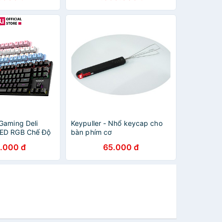
Gaming Deli
Keypuller - Nhổ keycap cho
ED RGB Chế Độ
bàn phím cơ
p Khác Nhau,
.000 đ
65.000 đ
êu Đã, Thiết Kế
g Thích Với
áy Tính, Kiểu
Game Thủ
hím Văn Phòng -
Hãng