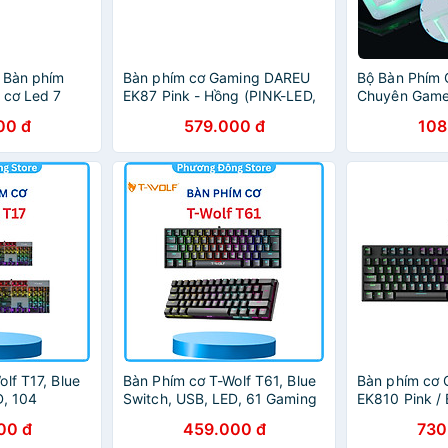
 Bàn phím
Bàn phím cơ Gaming DAREU
Bộ Bàn Phím 
 cơ Led 7
EK87 Pink - Hồng (PINK-LED,
Chuyên Game
 PP)
Blue/ Brown/ Red D switch)
- Màu trắng
00 đ
579.000 đ
108
lf T17, Blue
Bàn Phím cơ T-Wolf T61, Blue
Bàn phím cơ
D, 104
Switch, USB, LED, 61 Gaming
EK810 Pink /
hính hãng
- Hàng chính hãng
LED, Blue/ B
00 đ
459.000 đ
730
switch)