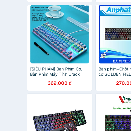
[SIÊU PHẨM] Bàn Phím Cơ,
Bàn phím+Chột m
Bàn Phím Máy Tính Crack
cơ GOLDEN FIE
K550 87-KEY 10 Chế Độ LED
LED RAIN BOW -
369.000 đ
270.0
Khác Nhau, Chơi Game Cực
Hãng
Đã, Màu Đỉnh [Có BH]