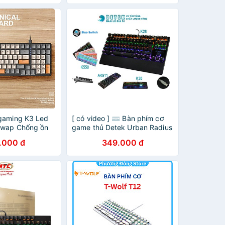
gaming K3 Led
[ có video ] ⌨ Bàn phím cơ
swap Chống ồn
game thủ Detek Urban Radius
 laptop hàng
K28 - K30 - AK911 - K550 có
.000 đ
349.000 đ
đèn LED