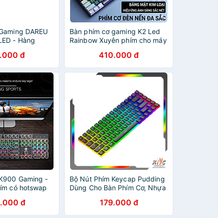
 Gaming DAREU
Bàn phím cơ gaming K2 Led
LED - Hàng
Rainbow Xuyên phím cho máy
tính laptop - HÀNG NHẬP
.000 đ
410.000 đ
KHẨU
K900 Gaming -
Bộ Nút Phím Keycap Pudding
ím có hotswap
Dùng Cho Bàn Phím Cơ, Nhựa
, laptop hàng
PBT Xuyên Led, Đủ Bộ 108
.000 đ
179.000 đ
Phím, Dòng OEM