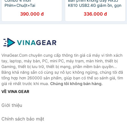
Combo 4 món
Bàn phím không dây HXSJ
Phím+Chuột+Tai
K610 USB2.4G giảm ồn, gọn
Nghe+Miếng Lót T-Wolf
nhẹ dễ mang đi, phù hợp
390.000 đ
336.000 đ
TF240 Led 7 Màu – Hàng
PC/ Laptop/ Điện thoại-
Chính Hãng
Hàng chính hãng
VinaGear.Com chuyên cung cấp thông tin giá cả máy vi tính xách
tay, laptop, máy bàn, PC, mini PC, máy trạm, màn hình, thiết bị
Gaming, thiết bị lưu trữ, thiết bị mạng, phần mềm bản quyền...
Bằng khả năng sẵn có cùng sự nỗ lực không ngừng, chúng tôi đã
tổng hợp hơn 260000 sản phẩm, giúp bạn có thể so sánh giá, tìm
giá rẻ nhất trước khi mua.
Chúng tôi không bán hàng.
VỀ VINA GEAR
Giới thiệu
Chính sách bảo mật