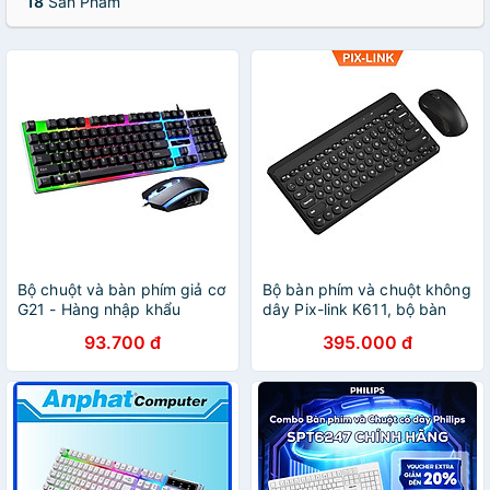
18
Sản Phẩm
Bộ chuột và bàn phím giả cơ
Bộ bàn phím và chuột không
G21 - Hàng nhập khẩu
dây Pix-link K611, bộ bàn
phím và chuột kute nhiều
93.700 đ
395.000 đ
màu để lựa chọn - Hàng
chính hãng/ Hàng nhập khẩu