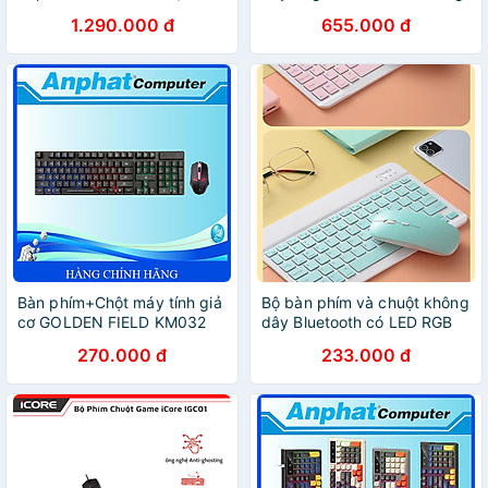
Rapoo V16 + Tai Nghe
Chính Hãng
1.290.000 đ
655.000 đ
Rapoo VH310 - Hàng Chính
Hãng
Bàn phím+Chột máy tính giả
Bộ bàn phím và chuột không
cơ GOLDEN FIELD KM032
dây Bluetooth có LED RGB
LED RAIN BOW - Hàng
thích hợp cho máy tính bảng
270.000 đ
233.000 đ
Chính Hãng
iPad, điện thoại di động -
hàng chính hãng