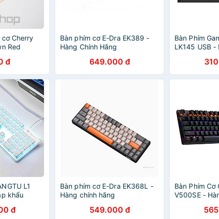
 cơ Cherry
Bàn phím cơ E-Dra EK389 -
Bàn Phím Ga
wn Red
Hàng Chính Hãng
LK145 USB - 
Hãng
0 đ
649.000 đ
310
ANGTU L1
Bàn phím cơ E-Dra EK368L -
Bàn Phím Cơ
ập khẩu
Hàng chính hãng
V500SE - Hà
00 đ
549.000 đ
565