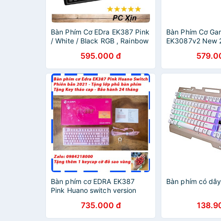
Bàn Phím Cơ EDra EK387 Pink
Bàn Phím Cơ Ga
/ White / Black RGB , Rainbow
EK3087v2 New 2
V2 - Chính Hãng
Rainbow - Hàng
595.000 đ
579.0
Bàn phím cơ EDRA EK387
Bàn phím có dâ
Pink Huano switch version
2021 - Phiên bản màu hồng
735.000 đ
138.9
cực kute - Cam kết chính
hãng - BH 2 năm