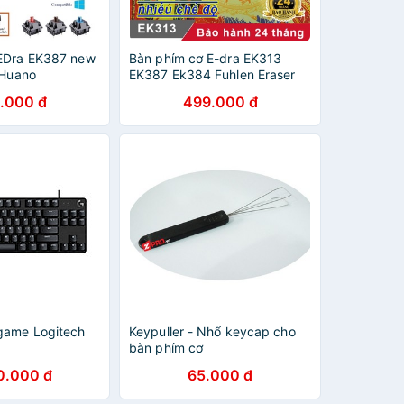
EDra EK387 new
Bàn phím cơ E-dra EK313
 Huano
EK387 Ek384 Fuhlen Eraser
i Hàng chính
[Bảo hành 24 tháng]
.000 đ
499.000 đ
♥️Freeship♥️ Phím cơ Gaming
EDra EK313 M87S
game Logitech
Keypuller - Nhổ keycap cho
bàn phím cơ
0.000 đ
65.000 đ