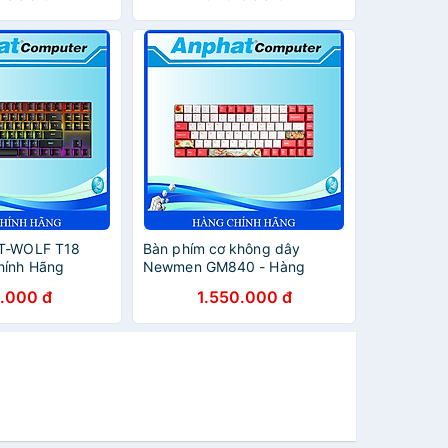
 T-WOLF T18
Bàn phím cơ không dây
hính Hãng
Newmen GM840 - Hàng
Chính Hãng
.000 đ
1.550.000 đ