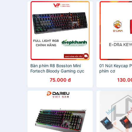
Bàn phím R8 Bosston Mini
01 Nút Keycap 
Fortech Bloody Gaming cực
phím cơ
êm, phím nhạy
75.000 đ
130.0