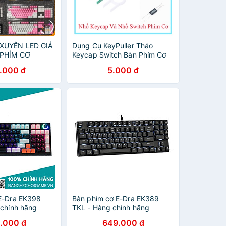
XUYÊN LED GIÁ
Dụng Cụ KeyPuller Tháo
 PHÍM CƠ
Keycap Switch Bàn Phím Cơ
SwitchPuller
.000 đ
5.000 đ
E-Dra EK398
Bàn phím cơ E-Dra EK389
 chính hãng
TKL - Hàng chính hãng
.000 đ
649.000 đ