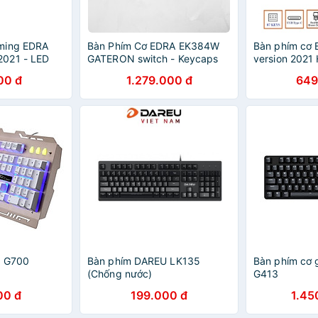
ming EDRA
Bàn Phím Cơ EDRA EK384W
Bàn phím cơ 
021 - LED
GATERON switch - Keycaps
version 2021
 Chính Hãng
PBT - Bluetooth 5.0 - Hàng
Switch/dây rờ
00 đ
1.279.000 đ
649
Chính Hãng
hãng
y G700
Bàn phím DAREU LK135
Bàn phím cơ 
(Chống nước)
G413
00 đ
199.000 đ
1.45