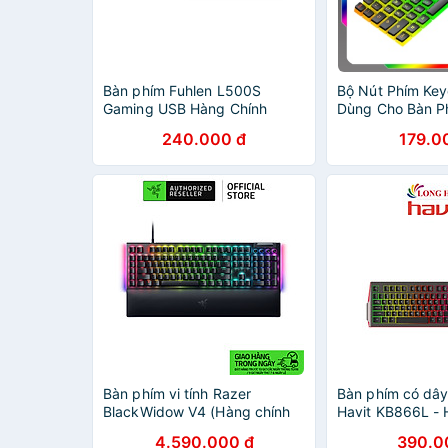
Bàn phím Fuhlen L500S
Bộ Nút Phím Ke
Gaming USB Hàng Chính
Dùng Cho Bàn P
Hãng
PBT Xuyên Led,
240.000 đ
179.0
Phím, Dòng OE
Bàn phím vi tính Razer
Bàn phím có dâ
BlackWidow V4 (Hàng chính
Havit KB866L - 
hãng)
hãng
4.590.000 đ
390.0