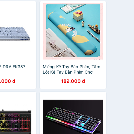
 E-DRA EK387
Miếng Kê Tay Bàn Phím, Tấm
Lót Kê Tay Bàn Phím Chơi
Game Thủ Mouse Pad - Dễ
.000 đ
189.000 đ
Thương - Hàng Chính Hãng