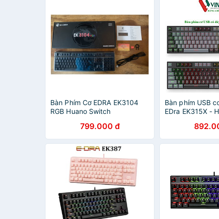
Bàn Phím Cơ EDRA EK3104
Bàn phím USB c
RGB Huano Switch
EDra EK315X - 
Hãng
799.000 đ
892.0