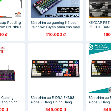
ycap Pudding
Bàn phím cơ gaming K2 Led
KEYCAP PBT 
hím Cơ, Nhựa
Rainbow Xuyên phím cho máy
RẺ CHO BÀN
 Đủ Bộ 108
tính laptop - HÀNG NHẬP
00 đ
410.000 đ
160
M
KHẨU
y Gaming
Bàn phím cơ E-DRA EK398
Bàn phím cơ 
Hàng chính
Alpha - Hàng Chính Hãng
Alpha - Hàng
00 đ
549.000 đ
549