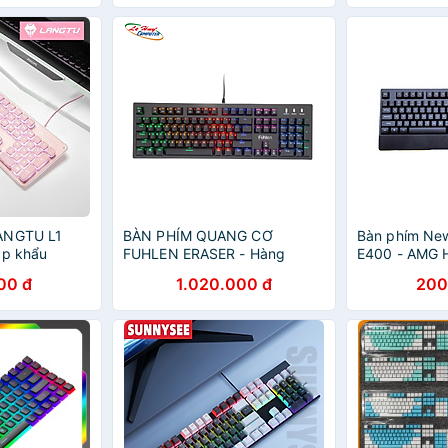
ANGTU L1
BÀN PHÍM QUANG CƠ
Bàn phím Ne
ập khẩu
FUHLEN ERASER - Hàng
E400 - AMG 
Chính Hãng
00 đ
1.020.000 đ
200