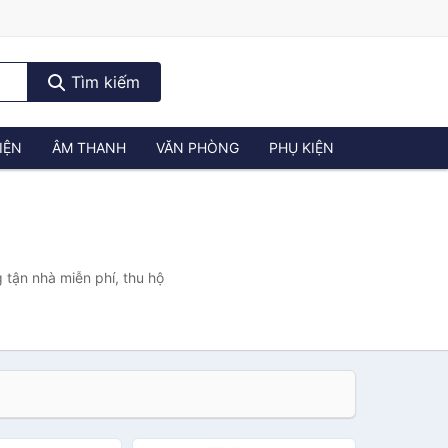
Tìm kiếm
IỆN
ÂM THANH
VĂN PHÒNG
PHỤ KIỆN
 tận nhà miễn phí, thu hộ