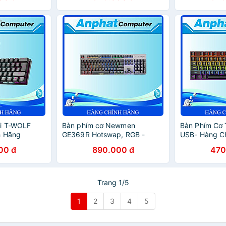
ni T-WOLF
Bàn phím cơ Newmen
Bàn Phím Cơ
h Hãng
GE369R Hotswap, RGB -
USB- Hàng C
Hàng Chính Hãng
00 đ
890.000 đ
470
Trang 1/5
1
2
3
4
5