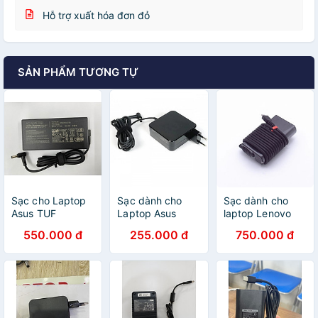
Hỗ trợ xuất hóa đơn đỏ
SẢN PHẨM TƯƠNG TỰ
Sạc cho Laptop
Sạc dành cho
Sạc dành cho
Asus TUF
Laptop Asus
laptop Lenovo
Gaming A15 A17
X441UA-WX111
Slim USB-C 65W
550.000 đ
255.000 đ
750.000 đ
F15 F17 Series
Adapter 19V-
Charger for
150W (Chân
2.37A hàng nhập
ThinkPad X1
6.0mm*3.7mm
khẩu
Tablet Type-C
kim bên trong)
Adapter Hàng
kèm dây nguồn -
nhập khẩu.
Hàng nhập khẩu