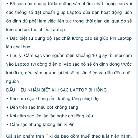
• Bộ sạc của chúng tôi là những sản phẩm chất lượng cao với
các thông số đạt chuẩn giúp Laptop của bạn hoạt động luôn
ổn định dù phải làm việc liên tục trong thời gian dài qua đó sẽ
kéo dài tuổi thọ chiếc Laptop
• Đặc biệt sử dụng bộ sạc chất lượng cao sẽ giúp Pin Laptop
lâu chai hơn.
• Lưu ý: Cắm sạc vào nguồn điện khoảng 10 giây rồi mới cắm
vào Laptop (vì dòng điện đi vào sạc nó sẽ ổn định dòng trước
khi đi ra, nếu cắm ngược lại thì sẽ bị sốc điện và dẫn đến chết
nguồn
DẤU HIỆU NHẬN BIẾT KHI SẠC LAPTOP BỊ HỎNG
• Khi cắm sạc không ấm, không tăng nhiệt độ
• Đèn trên sạc (nếu có) không sáng
• Khi cầm sạc lên lắc lắc nghe có tiếng kêu
• Cắm sạc nhưng không lên % Pin
Giá sản phẩm trên Tiki đã bao gồm thuế theo luật hiện hành.