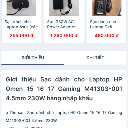
Sạc dành cho
Sạc 330W AC
Sạc dành cho
Laptop Asus (các
Power Adapter
Laptop Dell
loại) 19V-2.37A
Charger for Dell
Latitude 7280
255.000 đ
1.290.000 đ
490.000 đ
45W- Chân nhỏ
G7 7500 G16
7290 7480 Type-
4.0mm*1.35mm
7630 G15 5530
C 65W hàng
hàng nhập khẩu.
7.4mm kim to
nhập khẩu.
hàng nhập khẩu
GIỚI THIỆU
CHI TIẾT
Giới thiệu Sạc dành cho Laptop HP
Omen 15 16 17 Gaming M41303-001
4.5mm 230W hàng nhập khẩu
o Tên sạc: Sạc dành cho Laptop HP Omen 15 16 17 Gaming
M41303-001 4.5mm 230W