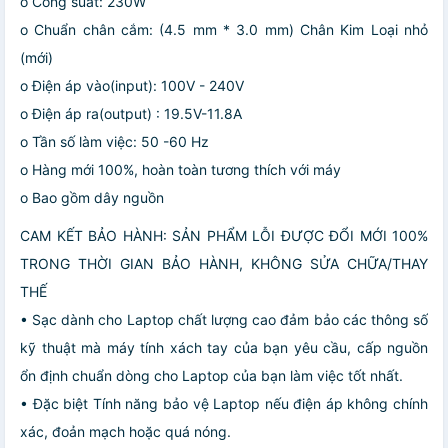
o Công suất: 230W
o Chuẩn chân cắm: (4.5 mm * 3.0 mm) Chân Kim Loại nhỏ
(mới)
o Điện áp vào(input): 100V - 240V
o Điện áp ra(output) : 19.5V-11.8A
o Tần số làm việc: 50 -60 Hz
o Hàng mới 100%, hoàn toàn tương thích với máy
o Bao gồm dây nguồn
CAM KẾT BẢO HÀNH: SẢN PHẨM LỖI ĐƯỢC ĐỔI MỚI 100%
TRONG THỜI GIAN BẢO HÀNH, KHÔNG SỬA CHỮA/THAY
THẾ
• Sạc dành cho Laptop chất lượng cao đảm bảo các thông số
kỹ thuật mà máy tính xách tay của bạn yêu cầu, cấp nguồn
ổn định chuẩn dòng cho Laptop của bạn làm việc tốt nhất.
• Đặc biệt Tính năng bảo vệ Laptop nếu điện áp không chính
xác, đoản mạch hoặc quá nóng.