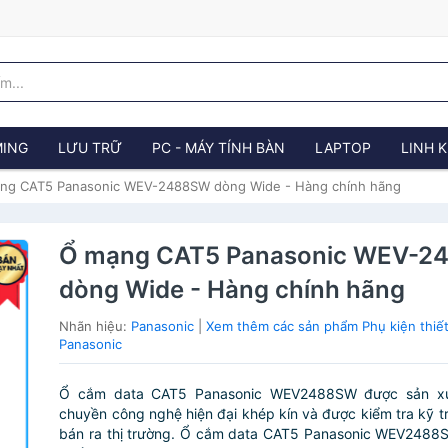
ING
LƯU TRỮ
PC - MÁY TÍNH BÀN
LAPTOP
LINH K
ng CAT5 Panasonic WEV-2488SW dòng Wide - Hàng chính hãng
Ổ mạng CAT5 Panasonic WEV-
dòng Wide - Hàng chính hãng
Nhãn hiệu:
Panasonic
|
Xem thêm các sản phẩm Phụ kiện thiết
Panasonic
Ổ cắm data CAT5 Panasonic WEV2488SW được sản xu
chuyền công nghệ hiện đại khép kín và được kiểm tra kỹ t
bán ra thị trường. Ổ cắm data CAT5 Panasonic WEV2488S