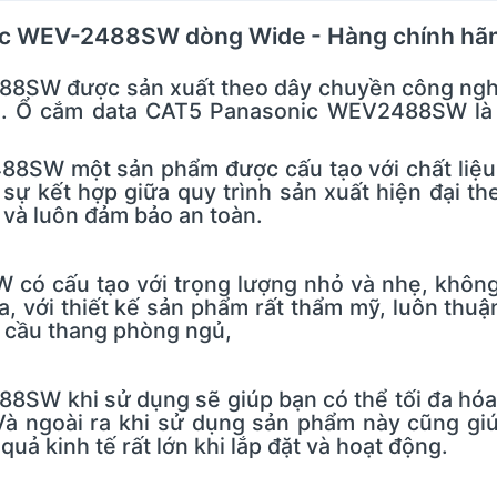
ic WEV-2488SW dòng Wide - Hàng chính hã
SW được sản xuất theo dây chuyền công nghệ 
ng. Ổ cắm data CAT5 Panasonic WEV2488SW là 
SW một sản phẩm được cấu tạo với chất liệu là
 sự kết hợp giữa quy trình sản xuất hiện đại th
và luôn đảm bảo an toàn.
 cấu tạo với trọng lượng nhỏ và nhẹ, không 
a, với thiết kế sản phẩm rất thẩm mỹ, luôn thuận 
 cầu thang phòng ngủ,
SW khi sử dụng sẽ giúp bạn có thể tối đa hóa 
Và ngoài ra khi sử dụng sản phẩm này cũng gi
quả kinh tế rất lớn khi lắp đặt và hoạt động.