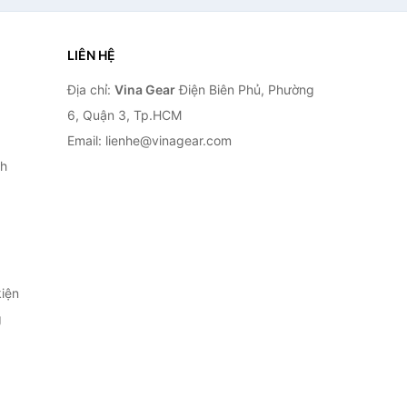
LIÊN HỆ
Địa chỉ:
Vina Gear
Điện Biên Phủ, Phường
6, Quận 3, Tp.HCM
Email: lienhe@vinagear.com
h
iện
g