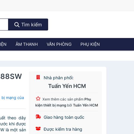
Tìm kiếm
IỆN
ÂM THANH
VĂN PHÒNG
PHỤ KIỆN
2488SW
Nhà phân phối:
Tuấn Yến HCM
 bị mạng của
Xem thêm các sản phẩm
Phụ
kiện thiết bị mạng
bởi
Tuấn Yến HCM
Giao hàng toàn quốc
ất theo dây
rước khi được
Được kiểm tra hàng
W là một sản