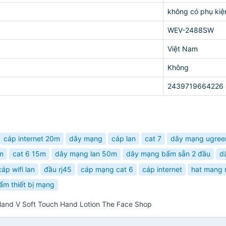
không có phụ kiệ
WEV-2488SW
Việt Nam
Không
2439719664226
cáp internet 20m
dây mạng
cáp lan
cat 7
dây mạng ugree
m
cat 6 15m
dây mạng lan 50m
dây mạng bấm sẵn 2 đầu
d
cáp wifi lan
đầu rj45
cáp mạng cat 6
cáp internet
hat mang 
ẩm thiết bị mạng
and V Soft Touch Hand Lotion The Face Shop