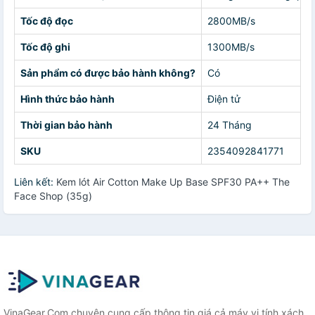
Tốc độ đọc
2800MB/s
Tốc độ ghi
1300MB/s
Sản phẩm có được bảo hành không?
Có
Hình thức bảo hành
Điện tử
Thời gian bảo hành
24 Tháng
SKU
2354092841771
Liên kết:
Kem lót Air Cotton Make Up Base SPF30 PA++ The
Face Shop (35g)
VinaGear.Com chuyên cung cấp thông tin giá cả máy vi tính xách