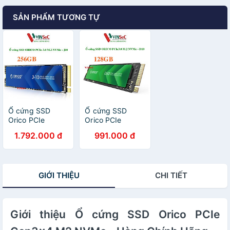
SẢN PHẨM TƯƠNG TỰ
Ổ cứng SSD
Ổ cứng SSD
Orico PCIe
Orico PCIe
Gen3x4 M2
Gen3x4 M2
1.792.000 đ
991.000 đ
NVMe 256GB -
NVMe - Hàng
Hàng Chính Hãng
Chính Hãng
GIỚI THIỆU
CHI TIẾT
Giới thiệu Ổ cứng SSD Orico PCIe