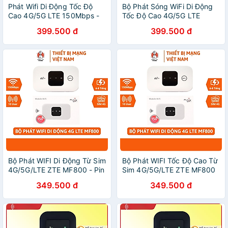
Phát Wifi Di Động Tốc Độ
Bộ Phát Sóng WiFi Di Động
Cao 4G/5G LTE 150Mbps -
Tốc Độ Cao 4G/5G LTE
Màn Hình Màu LCD - Bản
150Mbps - Màn Hình Màu
399.500 đ
399.500 đ
Quốc Tế Hỗ Trợ Tất Cả Nhà
LCD - Phát Sóng Mạnh - Bản
Mạng - Dung Lượng Pin Lên
Quốc Tế Hỗ Trợ Tất Cả Nhà
Đến 15 Giờ - Hàng Chính
Mạng - Dung Lượng Pin Cao
Hãng
- Hàng Chính Hãng
Bộ Phát WIFI Di Động Từ Sim
Bộ Phát WIFI Tốc Độ Cao Từ
4G/5G/LTE ZTE MF800 - Pin
Sim 4G/5G/LTE ZTE MF800
2100mAh - Bộ Phát WIFI
- Pin 2100mAh - Bộ Phát
349.500 đ
349.500 đ
Không Dây Kết Nối Tối Đa 10
WIFI Không Dây Kết Nối Tối
Thiết Bị - Hàng Chính Hãng
Đa 10 Thiết Bị - Hàng Chính
Hãng