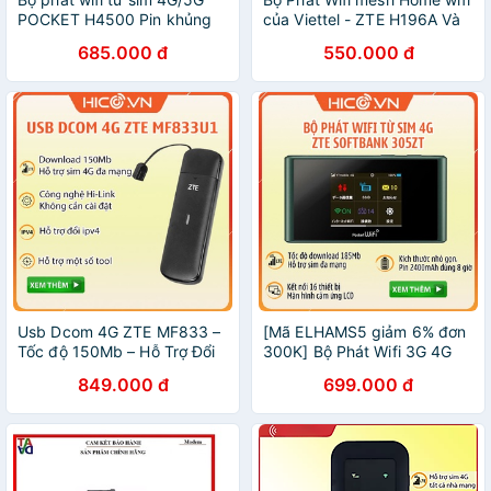
POCKET H4500 Pin khủng
của Viettel - ZTE H196A Và
4500MAh.
HUAWEI WA8021V5 2.4Ghz
685.000 đ
550.000 đ
và 5Ghz (Cũ).
Usb Dcom 4G ZTE MF833 –
[Mã ELHAMS5 giảm 6% đơn
Tốc độ 150Mb – Hỗ Trợ Đổi
300K] Bộ Phát Wifi 3G 4G
IP , Công Nghệ Hilink Cắm là
ZTE Softbank 305ZT - Chất
849.000 đ
699.000 đ
Chạy, Tương Thích Một Số
Lượng Nhật Bản - Màn Hình
Tool
Cảm Ứng