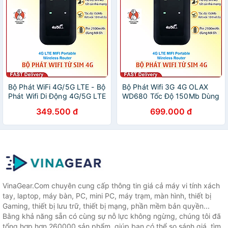
Bộ Phát WiFi 4G/5G LTE - Bộ
Bộ Phát Wifi 3G 4G OLAX
Phát Wifi Di Động 4G/5G LTE
WD680 Tốc Độ 150Mb Dùng
Nhỏ Gọn Tiện Lợi - Tốc Độ
Sim Tất Cả Nhà Mạng, Nhỏ
349.500 đ
699.000 đ
150Mb Hỗ Trợ Tất Cả Nhà
Gọn Tiện Lợi - Hàng Chính
Mạng - Hàng Chính Hãng
hãng
VinaGear.Com chuyên cung cấp thông tin giá cả máy vi tính xách
tay, laptop, máy bàn, PC, mini PC, máy trạm, màn hình, thiết bị
Gaming, thiết bị lưu trữ, thiết bị mạng, phần mềm bản quyền...
Bằng khả năng sẵn có cùng sự nỗ lực không ngừng, chúng tôi đã
tổng hợp hơn 260000 sản phẩm, giúp bạn có thể so sánh giá, tìm