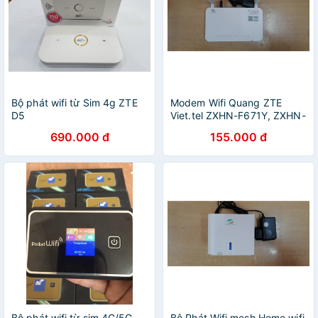
Bộ phát wifi từ Sim 4g ZTE
Modem Wifi Quang ZTE
D5
Viet.tel ZXHN-F671Y, ZXHN-
F670Y, ZXHN-F670L Hai
690.000 đ
155.000 đ
Băng Tần 2.4G và 5G (Cũ).
Bộ phát wifi từ sim 4G/5G
Bộ Phát Wifi mesh Home wifi