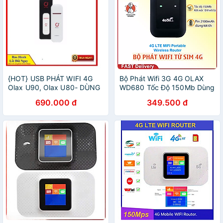
{HOT} USB PHÁT WIFI 4G
Bộ Phát Wifi 3G 4G OLAX
Olax U90, Olax U80- DÙNG
WD680 Tốc Độ 150Mb Dùng
ĐA MẠNG
Sim Tất Cả Nhà Mạng, Nhỏ
690.000 đ
349.500 đ
Gọn Tiện Lợi - Hàng Chính
hãng