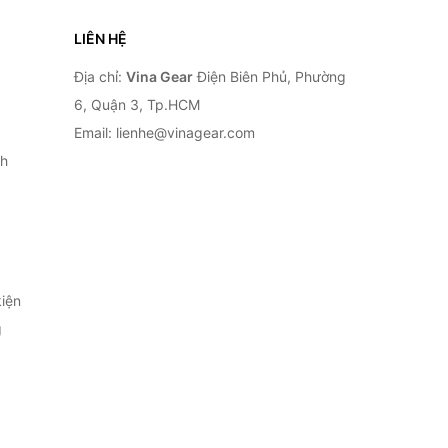
LIÊN HỆ
Địa chỉ:
Vina Gear
Điện Biên Phủ, Phường
6, Quận 3, Tp.HCM
Email: lienhe@vinagear.com
h
iện
g