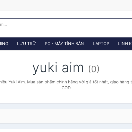
ING
LƯU TRỮ
PC - MÁY TÍNH BÀN
LAPTOP
LINH K
yuki aim
(0)
iệu Yuki Aim. Mua sản phẩm chính hãng với giá tốt nhất, giao hàng t
COD