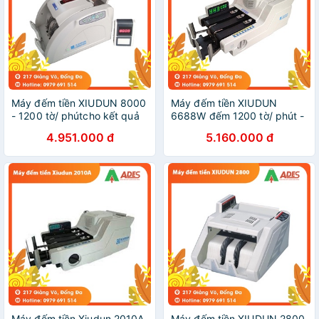
Máy đếm tiền XIUDUN 8000
Máy đếm tiền XIUDUN
- 1200 tờ/ phútcho kết quả
6688W đếm 1200 tờ/ phút -
siêu chuẩn - BH chính hãng
Chính hãng hiện đại BH 12
4.951.000 đ
5.160.000 đ
12 tháng.
tháng
Máy đếm tiền Xiudun 2010A
Máy đếm tiền XIUDUN 2800