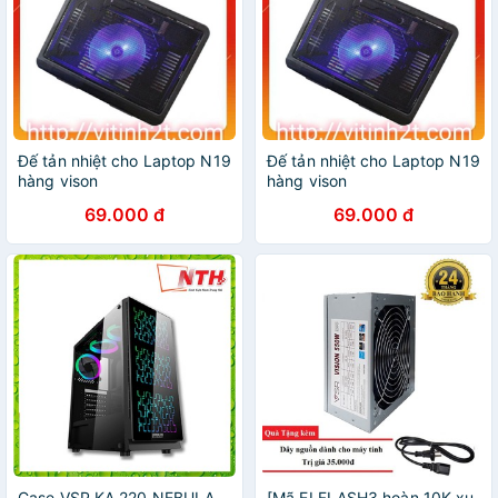
Đế tản nhiệt cho Laptop N19
Đế tản nhiệt cho Laptop N19
hàng vison
hàng vison
69.000 đ
69.000 đ
Case VSP KA 220 NEBULA -
[Mã ELFLASH3 hoàn 10K xu