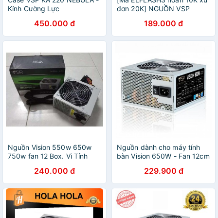
Kính Cường Lực
đơn 20K] NGUỒN VSP
550W + tặng kèm dây
450.000 đ
189.000 đ
nguồn
Nguồn Vision 550w 650w
Nguồn dành cho máy tính
750w fan 12 Box. Vi Tính
bàn Vision 650W - Fan 12cm
Quốc Duy
(bạc) + tặng kèm dây nguồn
240.000 đ
229.900 đ
- VL