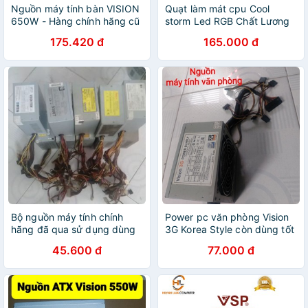
Nguồn máy tính bàn VISION
Quạt làm mát cpu Cool
650W - Hàng chính hãng cũ
storm Led RGB Chất Lương
- tặng cáp nguồn
Cao
175.420 đ
165.000 đ
Bộ nguồn máy tính chính
Power pc văn phòng Vision
hãng đã qua sử dụng dùng
3G Korea Style còn dùng tốt
tốt
(đã sử dụng)
45.600 đ
77.000 đ