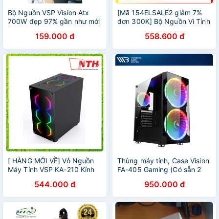
Bộ Nguồn VSP Vision Atx
[Mã 154ELSALE2 giảm 7%
700W đẹp 97% gần như mới
đơn 300K] Bộ Nguồn Vi Tính
Cho Máy Bàn Vision 420W (
159.000 đ
558.600 đ
Công Suất Thực ) -
MrPhukien
[ HÀNG MỚI VỀ] Vỏ Nguồn
Thùng máy tính, Case Vision
Máy Tính VSP KA-210 Kính
FA-405 Gaming (Có sẵn 2
Cường Lực - Case VSP KA
Fan 20cm LED RGB và 1 Fan
544.000 đ
950.000 đ
210 NEBULA- CHÍNH HÃNG
12cm LED RGB, Mặt trước
CÔNG TY
kính cường lực)