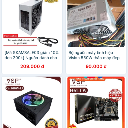
[Mã SKAMSALE03 giảm 10%
Bộ nguồn máy tính hiệu
đơn 200k] Nguồn dành cho
Vision 550W tháo máy đẹp
máy tính bàn Vision 650W-
như mới
209.000 đ
90.000 đ
Fan 12cm (bạc) + tặng kèm
dây nguồn