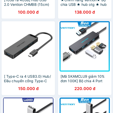
2.0 Vention CHMBB (15cm)
chia USB ★ hub otg ★ hub
usb 3.0 từ 1 ra 4 cổng
100.000 đ
138.000 đ
VENTION
[ Type-C ra 4 USB3.0) Hub/
[Mã SKAMCLU9 giảm 10%
Đầu chuyển cổng Type-C
đơn 100K] Bộ chia 4 Port
Vention TGKBB / TGKBD
USB 3.0 Vention - CHKBB
150.000 đ
220.000 đ
(15cm/ 50cm)