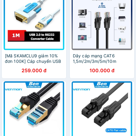
[Mã SKAMCLU9 giảm 10%
Dây cáp mạng CAT6
đơn 100K] Cáp chuyển USB
1,5m/2m/3m/5m/10m
2.0 to RS232 1m-3m Vention
Gigabit tốc độ cao CHÍNH
259.000 đ
100.000 đ
VAS-C02 - Ben Computer
HÃNG Vention IBBB