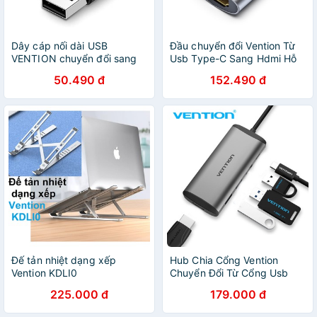
Dây cáp nối dài USB
Đầu chuyển đổi Vention Từ
VENTION chuyển đổi sang
Usb Type-C Sang Hdmi Hỗ
cổng cắm USB 2.0
Trợ 4k 30hz Phù Hợp Cho
50.490 đ
152.490 đ
Macbook Samsung
Notebook
Đế tản nhiệt dạng xếp
Hub Chia Cổng Vention
Vention KDLI0
Chuyển Đổi Từ Cổng Usb
Type C Sang Cổng Hdmi 4k
225.000 đ
179.000 đ
Cổng Sạc Pd Usb 3.0 5
Trong 1