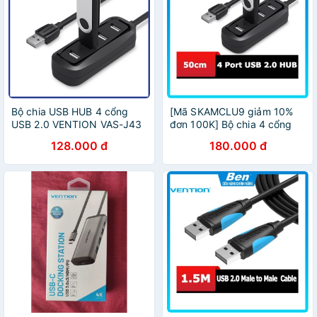
Bộ chia USB HUB 4 cổng
[Mã SKAMCLU9 giảm 10%
USB 2.0 VENTION VAS-J43
đơn 100K] Bộ chia 4 cổng
USB 2.0 Vention, dài
128.000 đ
180.000 đ
50Cm/1M VAS-J43 - Ben
Computer