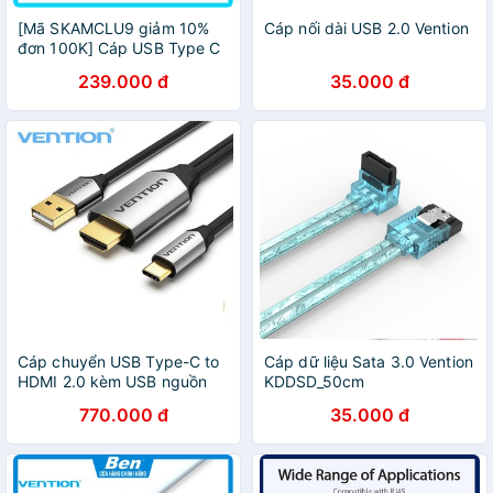
[Mã SKAMCLU9 giảm 10%
Cáp nối dài USB 2.0 Vention
đơn 100K] Cáp USB Type C
Male to Male Vention (1m-
239.000 đ
35.000 đ
1.5m) CAUB - Ben Computer
Cáp chuyển USB Type-C to
Cáp dữ liệu Sata 3.0 Vention
HDMI 2.0 kèm USB nguồn
KDDSD_50cm
Vention CGTBG - BEN
770.000 đ
35.000 đ