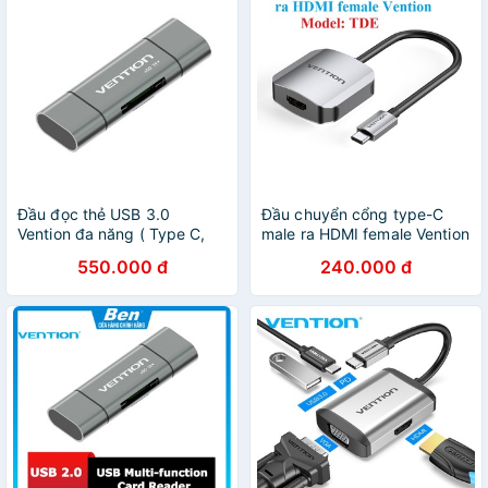
Đầu đọc thẻ USB 3.0
Đầu chuyển cổng type-C
Vention đa năng ( Type C,
male ra HDMI female Vention
Micro USB, SD, TF) dùng
TDE (15cm)
550.000 đ
240.000 đ
cho điện thoại và máy tính