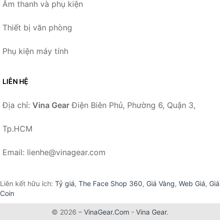
Âm thanh và phụ kiện
Thiết bị văn phòng
Phụ kiện máy tính
LIÊN HỆ
Địa chỉ:
Vina Gear
Điện Biên Phủ, Phường 6, Quận 3,
Tp.HCM
Email: lienhe@vinagear.com
Liên kết hữu ích:
Tỷ giá
,
The Face Shop 360
,
Giá Vàng
,
Web Giá
,
Giá
Coin
© 2026 –
VinaGear.Com
-
Vina Gear
.