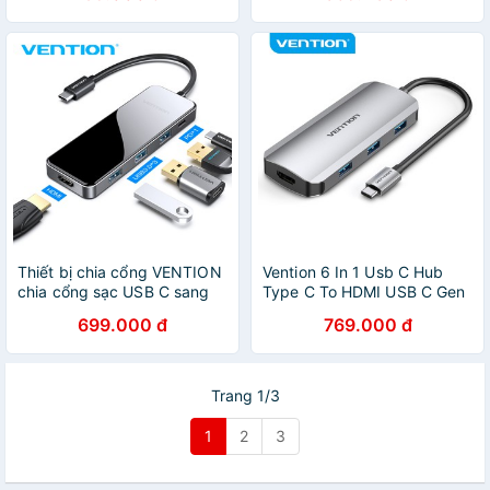
Thiết bị chia cổng VENTION
Vention 6 In 1 Usb C Hub
chia cổng sạc USB C sang
Type C To HDMI USB C Gen
cổng HDMI 4K /3 USB
1 USB 3.0 PD100W Docking
699.000 đ
769.000 đ
3.0/100W PD 5 trong 1
Station for Laptop PC
Trang 1/3
1
2
3