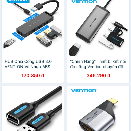
HUB Chia Cổng USB 3.0
“Chính Hãng” Thiết bị kết nối
VENTION Vỏ Nhựa ABS
đa cổng Vention chuyển đổi
Dành Cho PC Laptop HDD
USB Type C sang 4K HDMI
170.850 đ
346.290 đ
5 trong 1 cổng sạc PD USB
3.0