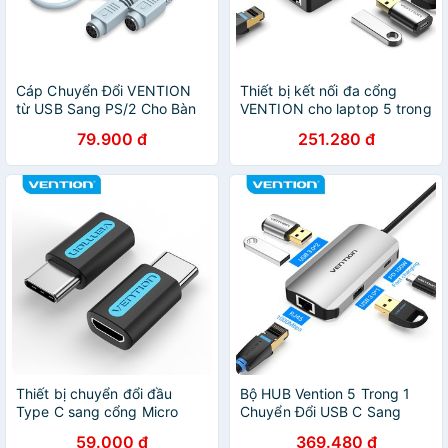
Cáp Chuyển Đổi VENTION
Thiết bị kết nối đa cổng
từ USB Sang PS/2 Cho Bàn
VENTION cho laptop 5 trong
Phím Và Chuột
1 từ USB type C sang USB
79.900 đ
251.280 đ
3.0/ cổng mạng RJ45
/Micro-B
Thiết bị chuyển đổi đầu
Bộ HUB Vention 5 Trong 1
Type C sang cổng Micro
Chuyển Đổi USB C Sang
USB Vention cho điện thoại
USB 3.0/RJ45/PD/Gigabit
59.000 đ
369.480 đ
di động chất lượng cao
Ethernet Cho Laptop PC