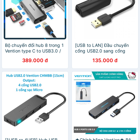
Bộ chuyển đổi hub 8 trong 1
[USB to LAN] Đầu chuyển
Vention type C to USB3.0 /
cổng USB2.0 sang cổng
HDMI / PD / RJ45 / SD / TF
mạng LAN Vention CEGBB
389.000 đ
135.000 đ
card 8 in 1
[1USB ra 4USB] Hub USB
★Chính hãng Vention★ Bộ