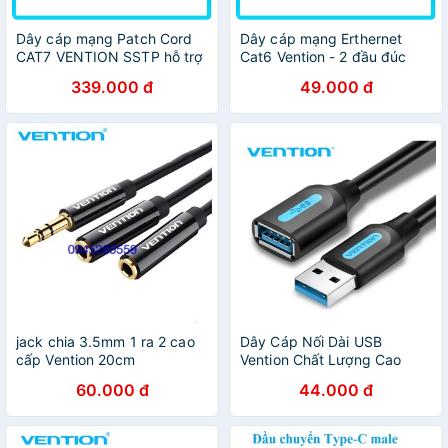
Dây cáp mạng Patch Cord
Dây cáp mạng Erthernet
CAT7 VENTION SSTP hỗ trợ
Cat6 Vention - 2 đầu đúc
đường truyền 10 Gbps, dài
sẵn, dạng dẹt IBAB - Hàng
339.000 đ
49.000 đ
10m/15m/20m - Hàng chính
chính hãng Vention - Ben
hãng - Ben Computer
Computer
jack chia 3.5mm 1 ra 2 cao
Dây Cáp Nối Dài USB
cấp Vention 20cm
Vention Chất Lượng Cao
60.000 đ
44.000 đ