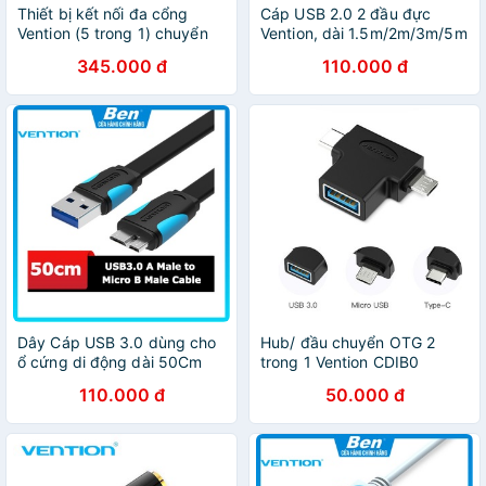
Thiết bị kết nối đa cổng
Cáp USB 2.0 2 đầu đực
Vention (5 trong 1) chuyển
Vention, dài 1.5m/2m/3m/5m
đổi USB Type C sang 4K
- Chính Hãng Vention VAS-
345.000 đ
110.000 đ
HDMI, cổng sạc PD và 3
A06
cổng USB 3.0
Dây Cáp USB 3.0 dùng cho
Hub/ đầu chuyển OTG 2
ổ cứng di động dài 50Cm
trong 1 Vention CDIB0
VENTION - Chính Hãng VAS-
110.000 đ
50.000 đ
A12