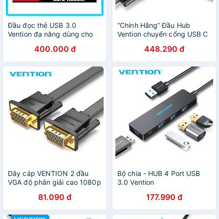
Đầu đọc thẻ USB 3.0
“Chính Hãng” Đầu Hub
Vention đa năng dùng cho
Vention chuyển cổng USB C
điện thoại và máy tính
sang HDMI VGA USB C 4K
400.000 đ
448.290 đ
CCJH0, CCHH0 - Ben
1080P tương thích MacBook
Computer
Pro iPad Pro 2018 Dell
Dây cáp VENTION 2 đầu
Bộ chia - HUB 4 Port USB
VGA độ phân giải cao 1080p
3.0 Vention
81.090 đ
177.990 đ