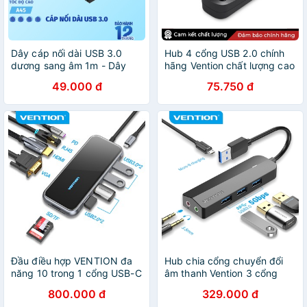
Dây cáp nối dài USB 3.0
Hub 4 cổng USB 2.0 chính
dương sang âm 1m - Dây
hãng Vention chất lượng cao
mở rộng USB 3.0 tốc độ cao
VAS-J43-B015
49.000 đ
75.750 đ
3.0 hỗ trợ sạc
Đầu điều hợp VENTION đa
Hub chia cổng chuyển đổi
năng 10 trong 1 cổng USB-C
âm thanh Vention 3 cổng
tiện dụng cho laptop
USB 3.0 tốc độ cao 5Gbps
800.000 đ
329.000 đ
chuyên dụng cho PC Laptop