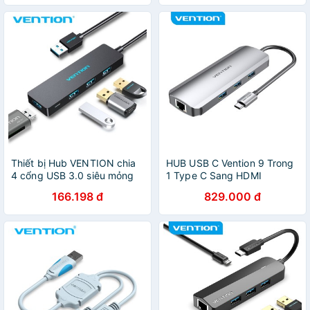
Thiết bị Hub VENTION chia
HUB USB C Vention 9 Trong
4 cổng USB 3.0 siêu mỏng
1 Type C Sang HDMI
cho máy tính xách tay/PC
USB3.0 RJ45 SD TF
166.198 đ
829.000 đ
3.5mm/PD 100W
10/100/1000Mbps Trạm Nối
Cho Laptop