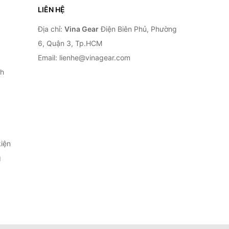
LIÊN HỆ
Địa chỉ:
Vina Gear
Điện Biên Phủ, Phường
6, Quận 3, Tp.HCM
Email: lienhe@vinagear.com
h
iện
g