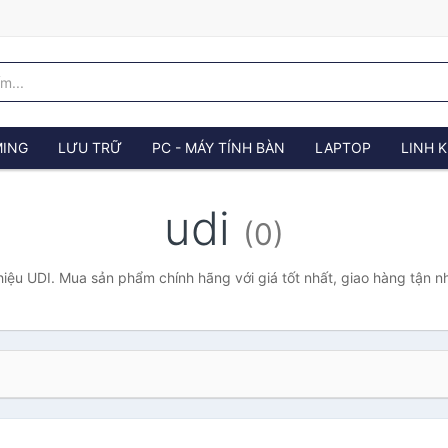
ING
LƯU TRỮ
PC - MÁY TÍNH BÀN
LAPTOP
LINH K
udi
(0)
iệu UDI. Mua sản phẩm chính hãng với giá tốt nhất, giao hàng tận n