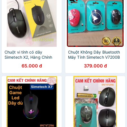
Chuột vi tính có dây
Chuột Không Dây Bluetooth
Simetech X2, Hàng Chính
Máy Tính Simetech V7200B
Hãng bảo hành 12 tháng
Chuột Chông Ồn Vi Tính
65.000 đ
379.000 đ
Laptop Blutooth Gaming