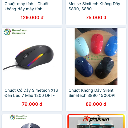
Chuột máy tính - Chuột
Mouse Simitech Không Dây
không dây máy tính
S890, S880
Simetech cuộn chuột mượt,
129.000 đ
75.000 đ
nút bấm nhạy.
Chuột Có Dây Simetech X1S
Chuột Không Dây Silent
Đèn Led 7 Màu 1200 DPI -
Simetech S890 1500DPI
BH 12 Tháng Chính Hãng -
Click Không Gây Tiếng Động
79.000 đ
89.000 đ
Hoàng Yến Computer
- BH 1 năm - Hoàng Yến
Computer