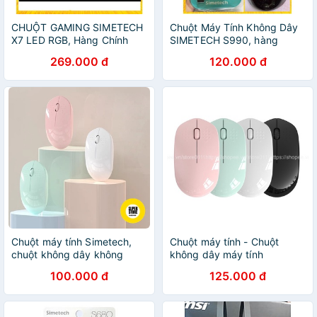
CHUỘT GAMING SIMETECH
Chuột Máy Tính Không Dây
X7 LED RGB, Hàng Chính
SIMETECH S990, hàng
Hãng bảo hành 6 tháng
chính hãng bảo hành 12
269.000 đ
120.000 đ
tháng
Chuột máy tính Simetech,
Chuột máy tính - Chuột
chuột không dây không
không dây máy tính
tiếng ồn, độ nhạy cao dành
Simetech sử dụng cho
100.000 đ
125.000 đ
cho laptop, PC bảo hành 3
laptop, PC bảo hành 3 tháng
tháng 1 đổi 1
1 đổi 1