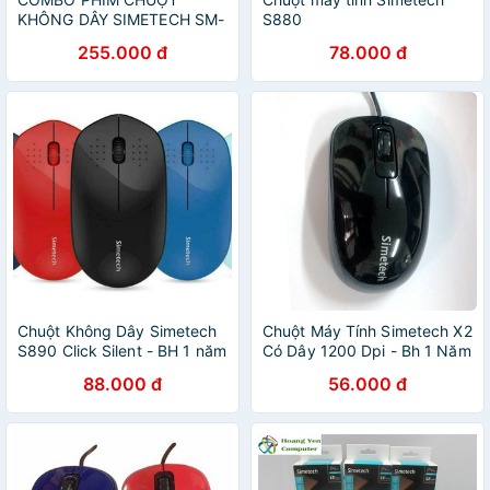
KHÔNG DÂY SIMETECH SM-
S880
8700 ( chính hãng)
255.000 đ
78.000 đ
Chuột Không Dây Simetech
Chuột Máy Tính Simetech X2
S890 Click Silent - BH 1 năm
Có Dây 1200 Dpi - Bh 1 Năm
- Hưng Long PC
- Hoàng Yến Computer
88.000 đ
56.000 đ