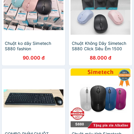
Chuột ko dây Simetech
Chuột Không Dây Simetech
S880 fashion
S880 Click Siêu Êm 1500
DPI - BH 1 Năm - Hưng Long
90.000 đ
88.000 đ
PC
COMBO PHÍM CHUỘT
Chuột máy tính Simetech