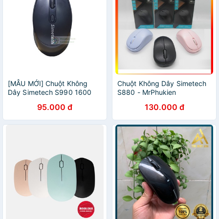
[MẪU MỚI] Chuột Không
Chuột Không Dây Simetech
Dây Simetech S990 1600
S880 - MrPhukien
DPI - BH 1 Năm - Hoàng Yến
95.000 đ
130.000 đ
Computer