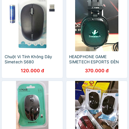
Chuột Vi Tính Không Dây
HEADPHONE GAME
Simetech S680
SIMETECH ESPORTS ĐÈN
LED ĐỔI MÀU - HÀNG
120.000 đ
370.000 đ
CHÍNH HÃNG