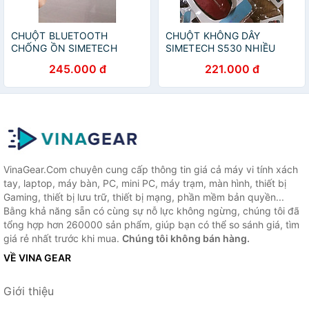
CHUỘT BLUETOOTH
CHUỘT KHÔNG DÂY
CHỐNG ỒN SIMETECH
SIMETECH S530 NHIỀU
V7100B - HÀNG CHÍNH
MÀU- HÀNG CHÍNH HÃNG
245.000 đ
221.000 đ
HÃNG GIAO MÀU NGẪU
NHIÊN
VinaGear.Com chuyên cung cấp thông tin giá cả máy vi tính xách
tay, laptop, máy bàn, PC, mini PC, máy trạm, màn hình, thiết bị
Gaming, thiết bị lưu trữ, thiết bị mạng, phần mềm bản quyền...
Bằng khả năng sẵn có cùng sự nỗ lực không ngừng, chúng tôi đã
tổng hợp hơn 260000 sản phẩm, giúp bạn có thể so sánh giá, tìm
giá rẻ nhất trước khi mua.
Chúng tôi không bán hàng.
VỀ VINA GEAR
Giới thiệu