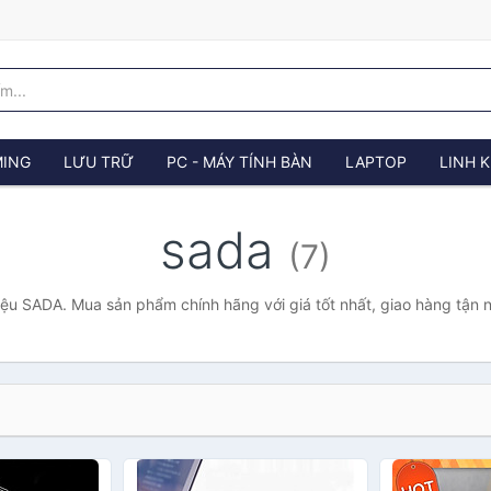
ING
LƯU TRỮ
PC - MÁY TÍNH BÀN
LAPTOP
LINH K
sada
(7)
ệu SADA. Mua sản phẩm chính hãng với giá tốt nhất, giao hàng tận 