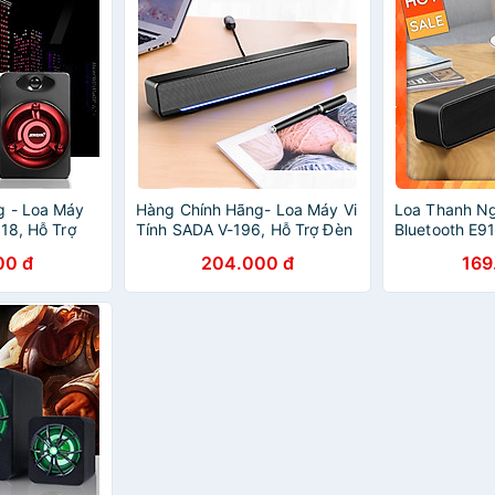
g - Loa Máy
Hàng Chính Hãng- Loa Máy Vi
Loa Thanh N
18, Hỗ Trợ
Tính SADA V-196, Hỗ Trợ Đèn
Bluetooth E9
hanh Siêu
Led, Âm Thanh Siêu Trầm
NhớCổng USB,
00 đ
204.000 đ
169
Tiện Lợi