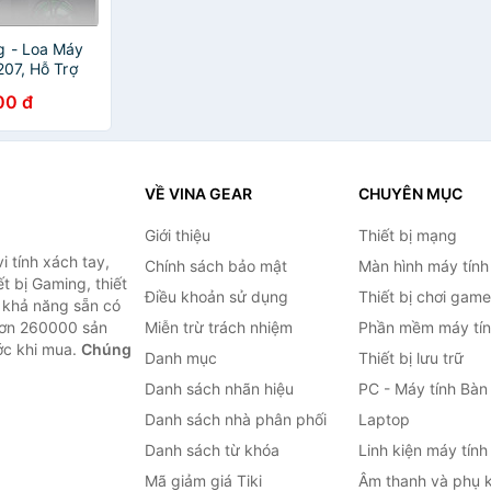
g - Loa Máy
207, Hỗ Trợ
.0
00 đ
VỀ VINA GEAR
CHUYÊN MỤC
Giới thiệu
Thiết bị mạng
 tính xách tay,
Chính sách bảo mật
Màn hình máy tính
t bị Gaming, thiết
Điều khoản sử dụng
Thiết bị chơi game
g khả năng sẵn có
hơn 260000 sản
Miễn trừ trách nhiệm
Phần mềm máy tín
ước khi mua.
Chúng
Danh mục
Thiết bị lưu trữ
Danh sách nhãn hiệu
PC - Máy tính Bàn
Danh sách nhà phân phối
Laptop
Danh sách từ khóa
Linh kiện máy tính
Mã giảm giá Tiki
Âm thanh và phụ k