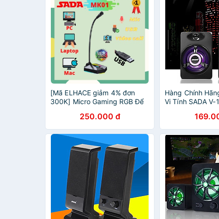
[Mã ELHACE giảm 4% đơn
Hàng Chính Hãn
300K] Micro Gaming RGB Để
Vi Tính SADA V-1
Bàn - Live Stream - Học Tập -
Led 7 Màu, Âm T
250.000 đ
169.0
Làm Việc Online
Trầm