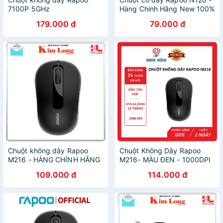
7100P 5GHz
Hàng Chính Hãng New 100%
- Bảo Hành 12 tháng
179.000 đ
79.000 đ
Chuột không dây Rapoo
Chuột Không Dây Rapoo
M216 - HÀNG CHÍNH HÃNG
M216- MÀU ĐEN - 1000DPI
- HÀNG CHÍNH HÃNG - BẢO
109.000 đ
114.000 đ
HÀNH 24 THÁNG ĐỔI MỚI