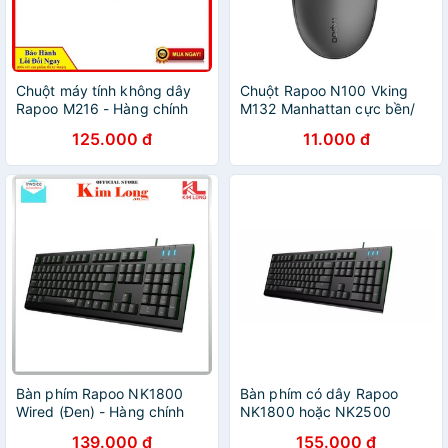
Chuột máy tính không dây
Chuột Rapoo N100 Vking
Rapoo M216 - Hàng chính
M132 Manhattan cực bền/
hãng - Bảo hành 24 tháng
Lót chuột khổ lớn
125.000 đ
11.000 đ
Bàn phím Rapoo NK1800
Bàn phím có dây Rapoo
Wired (Đen) - Hàng chính
NK1800 hoặc NK2500
hãng
139.000 đ
155.000 đ