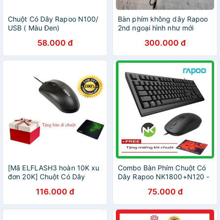
Chuột Có Dây Rapoo N100/
Bàn phím không dây Rapoo
USB ( Màu Đen)
2nd ngoại hình như mới
58.000 đ
300.000 đ
[Mã ELFLASH3 hoàn 10K xu
Combo Bàn Phím Chuột Có
đơn 20K] Chuột Có Dây
Dây Rapoo NK1800+N120 -
Rapoo N100 -tặng miếng di
NK
116.000 đ
75.000 đ
chuột cao cấp - Hàng chính
hãng