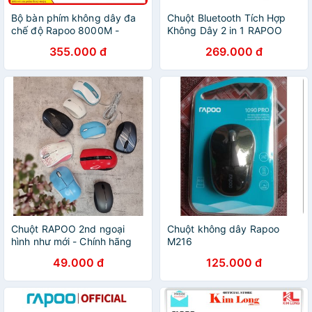
Bộ bàn phím không dây đa
Chuột Bluetooth Tích Hợp
chế độ Rapoo 8000M -
Không Dây 2 in 1 RAPOO
Hàng chính hãng - Bảo hành
M200 Silent - Hàng Chính
355.000 đ
269.000 đ
24 tháng
Hãng
Chuột RAPOO 2nd ngoại
Chuột không dây Rapoo
hình như mới - Chính hãng
M216
49.000 đ
125.000 đ