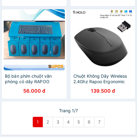
Bộ bàn phím chuột văn
Chuột Không Dây Wireless
phòng có dây RAPOO
2.4Ghz Rapoo Ergonomic
NK1800 - N120
Model M100 Dùng 1 Cục Pin
56.000 đ
139.500 đ
AA
Trang 1/7
1
2
3
4
5
6
7