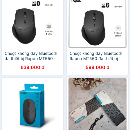
Chuột không dây Bluetooth
Chuột không dây Bluetooth
đa thiết bị Rapoo MT550 -
Rapoo MT550 đa thiết bị -
Bluetooth 3.0/4.0 và wiless
Bluetooth 3.0/4.0 I wiless
639.000 đ
599.000 đ
2.4 GHz
2.4 GHz - Bảo hành 2 năm