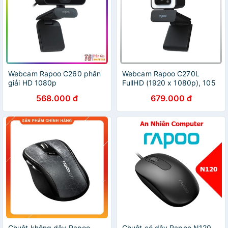
Webcam Rapoo C260 phân
Webcam Rapoo C270L
giải HD 1080p
FullHD (1920 x 1080p), 105
độ, Led trợ sáng - Hàng
568.000 đ
679.000 đ
chính hãng - Bảo Hành 24
Tháng
Chuột không dây Rapoo
Chuột có dây Rapoo N120 -