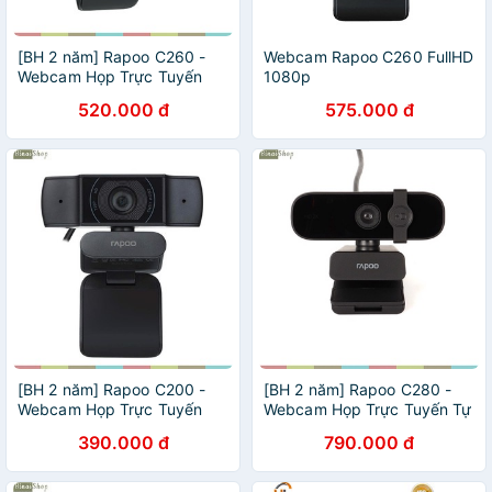
[BH 2 năm] Rapoo C260 -
Webcam Rapoo C260 FullHD
Webcam Họp Trực Tuyến
1080p
Phân Giải HD 1080p, Góc
520.000 đ
575.000 đ
Siêu Rộng 95°, Tự Động Lấy
Nét
[BH 2 năm] Rapoo C200 -
[BH 2 năm] Rapoo C280 -
Webcam Họp Trực Tuyến
Webcam Họp Trực Tuyến Tự
Phân Giải HD 720p, Góc Siêu
Động Lấy Nét, Phân Giải 2K,
390.000 đ
790.000 đ
Rộng 100°, Tự Động Lấy Nét
Góc Rộng 85°, Khử Tiếng Ồn
Kép