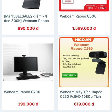
[Mã 153ELSALE2 giảm 7%
Webcam Rapoo C500
đơn 300K] Webcam Rapoo
C280 2K
890.000 đ
1.599.000 đ
Webcam Rapoo C200
Webcam Máy Tính Rapoo
C260 FullHD 1080p Tích
Hợp Mic Khử Ồn Hình Ảnh
399.000 đ
619.000 đ
Sắc Nét - Bảo Hành Chính
Hãng 24 Tháng