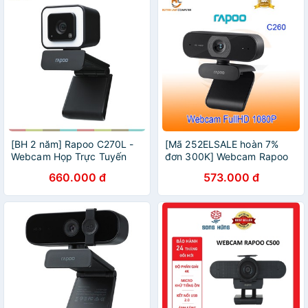
[BH 2 năm] Rapoo C270L -
[Mã 252ELSALE hoàn 7%
Webcam Họp Trực Tuyến
đơn 300K] Webcam Rapoo
Lấy Nét Tự Động HD 1080p,
C260 FullHd 1080p góc
660.000 đ
573.000 đ
Góc Siêu Rộng 105°
quan sát 80 độ - Hãng phân
phối