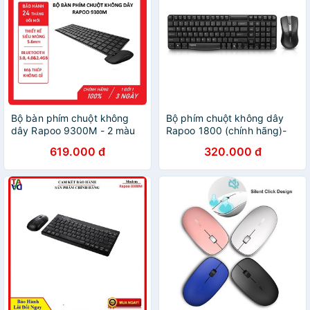
Bộ bàn phím chuột không
Bộ phím chuột không dây
dây Rapoo 9300M - 2 màu
Rapoo 1800 (chính hãng)-
đen trắng - HÀNG CHÍNH
Hãng phân phối chính thức
619.000 đ
320.000 đ
HÃNG 100% - BẢO HÀNH 24
THÁNG ĐỔI MỚI