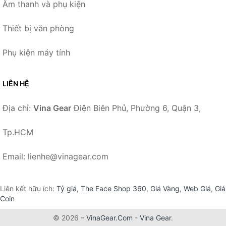
Âm thanh và phụ kiện
Thiết bị văn phòng
Phụ kiện máy tính
LIÊN HỆ
Địa chỉ:
Vina Gear
Điện Biên Phủ, Phường 6, Quận 3,
Tp.HCM
Email: lienhe@vinagear.com
Liên kết hữu ích:
Tỷ giá
,
The Face Shop 360
,
Giá Vàng
,
Web Giá
,
Giá
Coin
© 2026 –
VinaGear.Com
-
Vina Gear
.