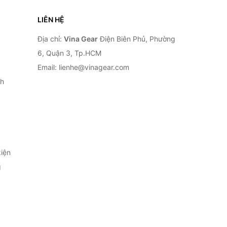
LIÊN HỆ
Địa chỉ:
Vina Gear
Điện Biên Phủ, Phường
6, Quận 3, Tp.HCM
Email: lienhe@vinagear.com
h
iện
g