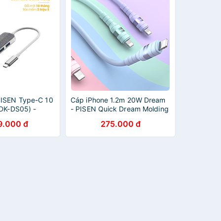
PISEN Type-C 10
Cáp iPhone 1.2m 20W Dream
RDK-DS05) -
- PISEN Quick Dream Molding
ãng
PD ( Type-C to Light ning )
9.000 đ
275.000 đ
(DM-TC16) - Hàng Chính
Hãng