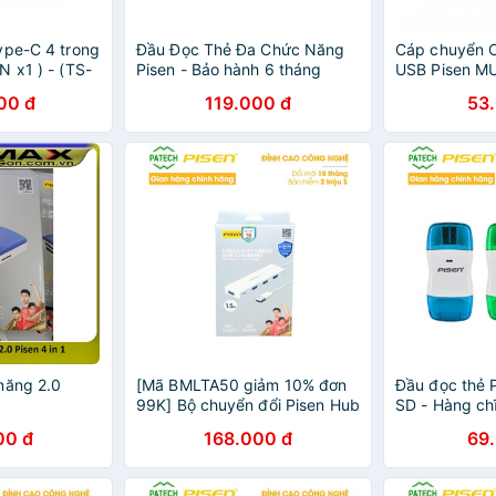
ype-C 4 trong
Đầu Đọc Thẻ Đa Chức Năng
Cáp chuyển 
 x1 ) - (TS-
Pisen - Bảo hành 6 tháng
USB Pisen M
ính hãng
00 đ
119.000 đ
53
năng 2.0
[Mã BMLTA50 giảm 10% đơn
Đầu đọc thẻ 
99K] Bộ chuyển đổi Pisen Hub
SD - Hàng ch
USB 3.0 1.5m (Từ 1 cổng USB
00 đ
168.000 đ
69
ra 4 cổng USB ) - Hàng chính
hãng