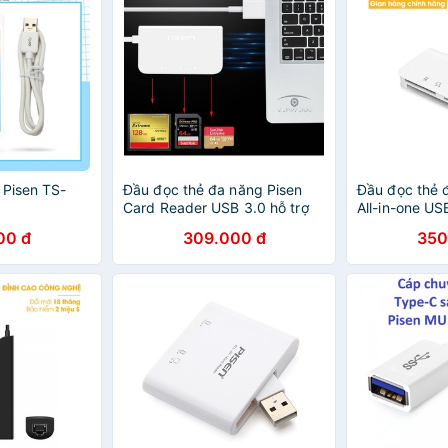
 Pisen TS-
Đầu đọc thẻ đa năng Pisen
Đầu đọc thẻ 
Card Reader USB 3.0 hỗ trợ
All-in-one U
các loại thẻ nhớ, cổng USB
CHÍNH HÃNG
00 đ
309.000 đ
350
cho máy tính giá rẻ