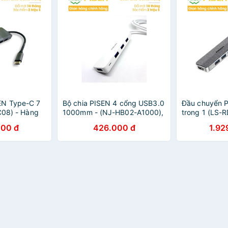
EN Type-C 7
Bộ chia PISEN 4 cổng USB3.0
Đầu chuyển 
C08) - Hàng
1000mm - (NJ-HB02-A1000),
trong 1 (LS-
Trắng
Hàng chính h
000 đ
426.000 đ
1.92