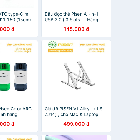
OTG type-C ra
Đầu đọc thẻ Pisen All-In-1
U11-150 (15cm)
USB 2.0 ( 3 Slots ) - Hàng
chĩnh hãng
.000 đ
145.000 đ
Pisen Color ARC
Giá đỡ PISEN V1 Alloy - ( LS-
ĩnh hãng
ZJ14) , cho Mac & Laptop,
Siliver - Hàng chính hãng
.000 đ
499.000 đ