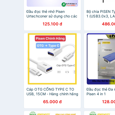
Đầu đọc thẻ nhớ Pisen
Bộ chia PISEN T
Urtechconer sử dụng cho các
1 (USB3.0x3, LAN
loại thẻ TF/SD/MS/XD/M2
E116) - Hàng ch
125.100 đ
486.0
cổng cắm USB 2.0 kết nối dễ
dàng với máy tính
Cáp OTG CỔNG TYPE C TO
Đầu đọc thẻ Đa 
USB, 15CM - Hàng chính hãng
Pisen 4 in 1
100%, bảo hành 12 tháng
65.000 đ
128.0