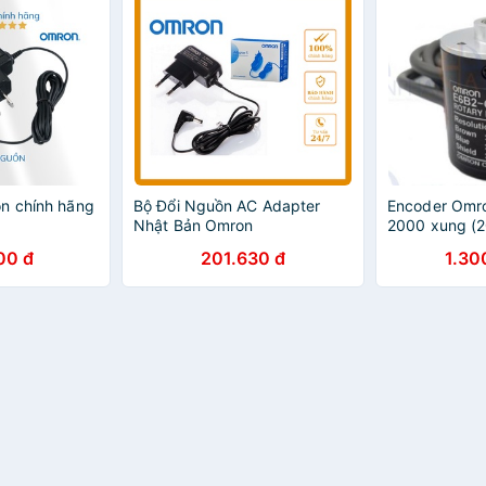
n chính hãng
Bộ Đổi Nguồn AC Adapter
Encoder Om
Nhật Bản Omron
2000 xung (2
5-24VDC
00 đ
201.630 đ
1.30