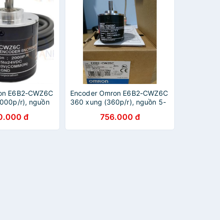
ron E6B2-CWZ6C
Encoder Omron E6B2-CWZ6C
000p/r), nguồn
360 xung (360p/r), nguồn 5-
24VDC
0.000 đ
756.000 đ