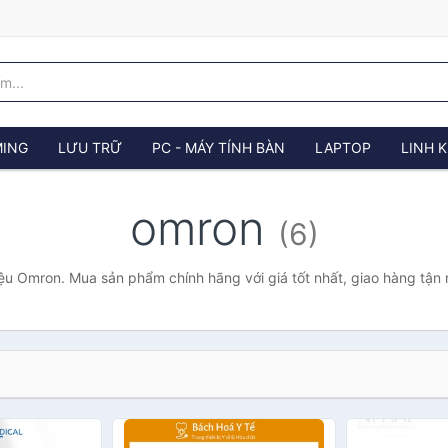
ING
LƯU TRỮ
PC - MÁY TÍNH BÀN
LAPTOP
LINH K
omron
(6)
ệu Omron. Mua sản phẩm chính hãng với giá tốt nhất, giao hàng tận 