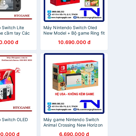
 Switch Lite
Máy Nintendo Switch Oled
e cầm tay Các
New Model + Bộ game Ring fit
Adventure - Bảo hành 12
0.000 đ
10.690.000 đ
tháng & Tặng dán cường lực
o Switch OLED
Máy game Nintendo Switch
Animal Crossing New Horizon
Special Edition US +Tặng dán
90.000 đ
6.690.000 đ
cường lực & Bọc analog tay