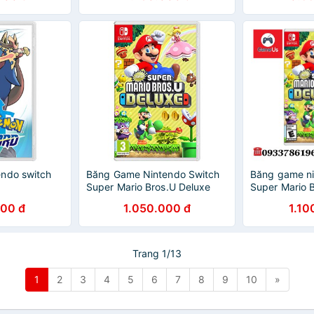
ndo switch
Băng Game Nintendo Switch
Băng game ni
Super Mario Bros.U Deluxe
Super Mario B
Nintendo Swi
000 đ
1.050.000 đ
1.10
Trang 1/13
1
2
3
4
5
6
7
8
9
10
»