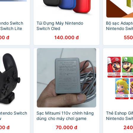
endo Switch
Túi Đựng Máy Nintendo
Bộ sạc Adapt
Switch Lite
Switch Oled
Nintendo Swi
00 đ
140.000 đ
550
ntendo Switch
Sạc Mitsumi 110v chính hãng
Thẻ Eshop Gi
w
dùng cho máy chơi game
Nintendo Swi
nintendo 3ds
00 đ
70.000 đ
240