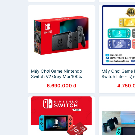
Máy Chơi Game Nintendo
Máy Chơi Game 
Switch V2 Grey Mới 100%
Switch Lite - T
Fullbox Chính Hãng
cường lực & Bọc
6.690.000 đ
4.750.
hành 12 tháng