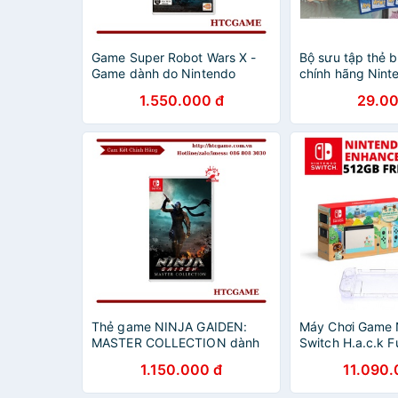
Game Super Robot Wars X -
Bộ sưu tập thẻ 
Game dành do Nintendo
chính hãng Ninte
Switch
khác nhau
1.550.000 đ
29.00
Thẻ game NINJA GAIDEN:
Máy Chơi Game 
MASTER COLLECTION dành
Switch H.a.c.k F
cho Nintendo Switch
Kèm Thẻ Nhớ
1.150.000 đ
11.090.