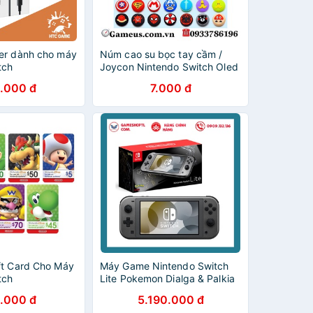
er dành cho máy
Núm cao su bọc tay cầm /
tch
Joycon Nintendo Switch Oled
,Nintendo Switch V2 ,
.000 đ
7.000 đ
Nintendo Switch Lite
ft Card Cho Máy
Máy Game Nintendo Switch
tch
Lite Pokemon Dialga & Palkia
Edition Console
.000 đ
5.190.000 đ