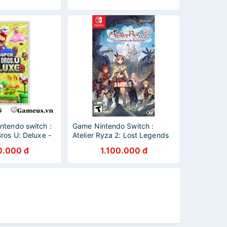
cầm
ntendo switch :
Game Nintendo Switch :
ros U: Deluxe -
Atelier Ryza 2: Lost Legends
tch Hệ US
& the Secret Fairy Hệ US
0.000 đ
1.100.000 đ