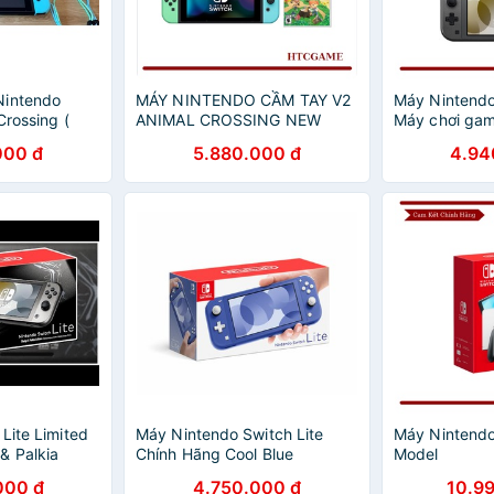
Nintendo
MÁY NINTENDO CẦM TAY V2
Máy Nintendo
Crossing (
ANIMAL CROSSING NEW
Máy chơi gam
HORIZONS EDITION NEW
Màu
000 đ
5.880.000 đ
4.94
100% KHÔNG KÈM DOCK VÀ
GRIP
Lite Limited
Máy Nintendo Switch Lite
Máy Nintend
& Palkia
Chính Hãng Cool Blue
Model
000 đ
4.750.000 đ
10.9