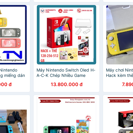
Nintendo
Máy Nintendo Switch Oled H-
Máy chơi Nint
ặng miếng dán
A-C-K Chép Nhiều Game
Hack kèm th
 Analog - Bảo
99%
000 đ
13.800.000 đ
7.89