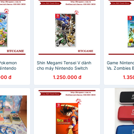
Pokemon
Shin Megami Tensei V dành
Game Nintend
Nintendo
cho máy Nintendo Switch
Vs. Zombies B
Neighborvill
000 đ
1.250.000 đ
1.35
Edition