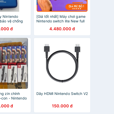
y Nintendo
[Giá tốt nhất] Máy chơi game
bảo vệ chống
Nintendo switch lite New full
box, màn hình 5,5 - Xaha
.000 đ
4.480.000 đ
Store
ng zin chính
Dây HDMI Nintendo Switch V2
-con - Nintendo
.000 đ
150.000 đ