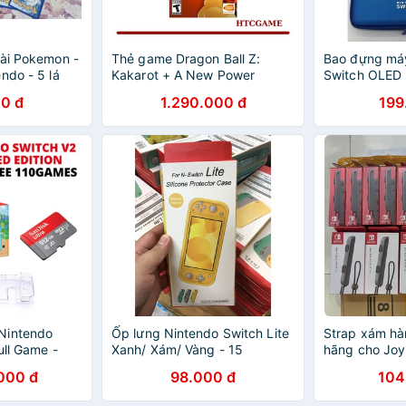
bài Pokemon -
Thẻ game Dragon Ball Z:
Bao đựng má
ndo - 5 lá
Kakarot + A New Power
Switch OLED 
Awakens Set dành cho
sốc
0 đ
1.290.000 đ
199
Nintendo Switch
Nintendo
Ốp lưng Nintendo Switch Lite
Strap xám hà
ull Game -
Xanh/ Xám/ Vàng - 15
hãng cho Joy
Switch
000 đ
98.000 đ
104