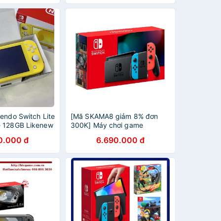
endo Switch Lite
[Mã SKAMA8 giảm 8% đơn
ẻ 128GB Likenew
300K] Máy chơi game
nintendo switch V2 neon -
0.000 đ
6.690.000 đ
Nintendo switch