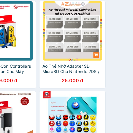
Con Controllers
Áo Thẻ Nhớ Adapter SD
ition Cho Máy
MicroSD Cho Nintendo 2DS /
do Switch
3DS / 3DS XL / Wii / Wii U /
9.000 đ
25.000 đ
Dsi Cao Cấp