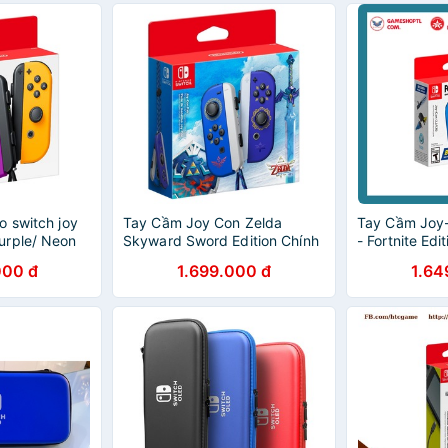
o switch joy
Tay Cầm Joy Con Zelda
Tay Cầm Joy-
urple/ Neon
Skyward Sword Edition Chính
- Fortnite Ed
Hãng Nintendo Switch
Game Ninten
000 đ
1.699.000 đ
1.64