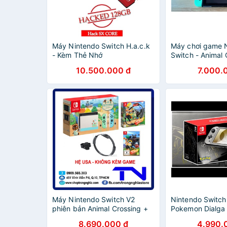
Máy Nintendo Switch H.a.c.k
Máy chơi game 
- Kèm Thẻ Nhớ
Switch - Animal 
Refurbished )
10.500.000 đ
7.000.
Máy Nintendo Switch V2
Nintendo Switch 
phiên bản Animal Crossing +
Pokemon Dialga 
Combo Ring Fit Adventure +
Edition
8.690.000 đ
4.990.
Bọc Analog - Bảo hành 12