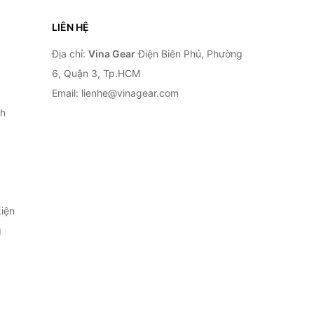
LIÊN HỆ
Địa chỉ:
Vina Gear
Điện Biên Phủ, Phường
6, Quận 3, Tp.HCM
Email: lienhe@vinagear.com
h
iện
g