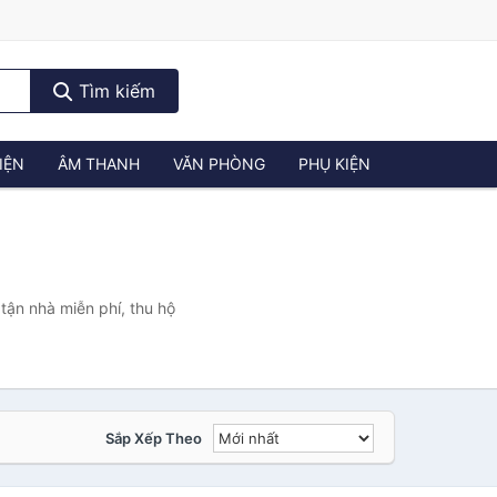
Tìm kiếm
IỆN
ÂM THANH
VĂN PHÒNG
PHỤ KIỆN
ận nhà miễn phí, thu hộ
Sắp Xếp Theo