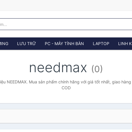
ING
LƯU TRỮ
PC - MÁY TÍNH BÀN
LAPTOP
LINH K
needmax
(0)
iệu NEEDMAX. Mua sản phẩm chính hãng với giá tốt nhất, giao hàng t
COD