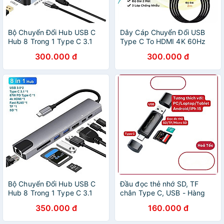
Bộ Chuyển Đổi Hub USB C
Dây Cáp Chuyển Đổi USB
Hub 8 Trong 1 Type C 3.1
Type C To HDMI 4K 60Hz
Sang USB 3.0/ Type C/ Đọc
Dài 1.8M - Hàng Nhập Khẩu
300.000 đ
300.000 đ
Thẻ SD / TF Cho MacBook
Notebook Laptop Máy Tính
- Hàng Nhập Khẩu
Bộ Chuyển Đổi Hub USB C
Đầu đọc thẻ nhớ SD, TF
Hub 8 Trong 1 Type C 3.1
chân Type C, USB - Hàng
Sang 4K RJ45 Đọc Thẻ SD /
Nhập Khẩu
350.000 đ
160.000 đ
TF Cho MacBook Notebook
Laptop Máy Tính - Hàng