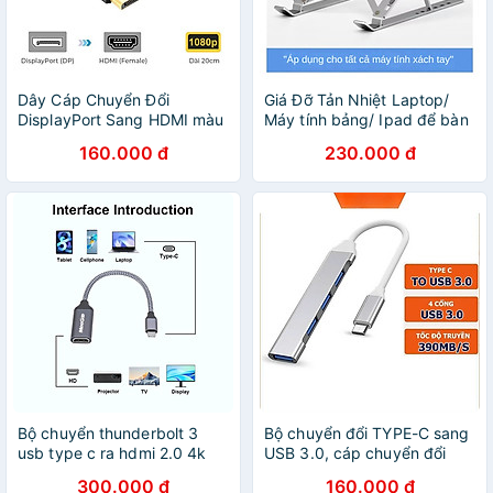
Dây Cáp Chuyển Đổi
Giá Đỡ Tản Nhiệt Laptop/
DisplayPort Sang HDMI màu
Máy tính bảng/ Ipad để bàn
đen Displayport To HDMI
chất liệu hợp kim nhôm loại
160.000 đ
230.000 đ
Hàng Nhập Khẩu - Giao Mẫu
cao cấp nhất (Giao màu
Ngẫu Nhiên
ngẫu nhiên) Hút Gió Tương
Thích Với Mọi Loại Laptop
Đế Nhôm Gập Dành Cho
Macbook Gấp Gọn Tiện
Dụng - Hàng Nhập Khẩu
Bộ chuyển thunderbolt 3
Bộ chuyển đổi TYPE-C sang
usb type c ra hdmi 2.0 4k
USB 3.0, cáp chuyển đổi
60hz Hàng chính hãng -
Type-c sang 4 cổng USB
300.000 đ
160.000 đ
HUB CHUYỂN ĐỔI USB
tốc độ cao - Hàng nhập