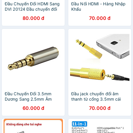
Đầu Chuyển Đổi HDMI Sang
Đầu Nối HDMI - Hàng Nhập
DVI 20124 Đầu chuyển đổi
Khẩu
DVI-D (24+1) cổng đực sang
80.000 đ
70.000 đ
HDMI cổng cái (màu đen)
Đầu chuyển đổi HDMI cái
sang DVI 24+1 đực - Hàng
Nhập Khẩu
Đầu Chuyển Đổi 3.5mm
Đầu jack chuyển đổi âm
Dương Sang 2.5mm Âm
thanh từ cổng 3.5mm cái
20502 - Hàng Nhập Khẩu
sang cổng 6.5mm - Hàng
60.000 đ
70.000 đ
chính hãng