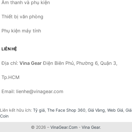
Âm thanh và phụ kiện
Thiết bị văn phòng
Phụ kiện máy tính
LIÊN HỆ
Địa chỉ:
Vina Gear
Điện Biên Phủ, Phường 6, Quận 3,
Tp.HCM
Email: lienhe@vinagear.com
Liên kết hữu ích:
Tỷ giá
,
The Face Shop 360
,
Giá Vàng
,
Web Giá
,
Giá
Coin
© 2026 –
VinaGear.Com
-
Vina Gear
.