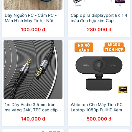
Dây Nguồn PC - Cắm PC -
Cáp dp ra displayport 8K 1.4
Màn Hình Máy Tính - Nồi
màu đen hợp kim Cáp
Cơm Điện. Hàng Nhập Khẩu
DisplayPort - Dây
100.000 đ
230.000 đ
, màu Đen
DisplayPort 1.4
8K/60Hz/32,4Gbps - Dây
Cáp DP to DP - Dài 1.8m
Dùng Cho Tivi / Máy Tính /
Playstation - Hàng Nhập
Khẩu
1m Dây Audio 3.5mm tròn
Webcam Cho Máy Tính PC
mạ vàng 24K, TPE cao cấp -
Laptop 1080p FullHD Kèm
Hàng chính hãng
Mic Tích Hợp Micro To Rõ
140.000 đ
500.000 đ
Cho Cuộc Gọi Video Call
Zoom Góc Siêu Rộng New
Chất Lượng Cao Để Live