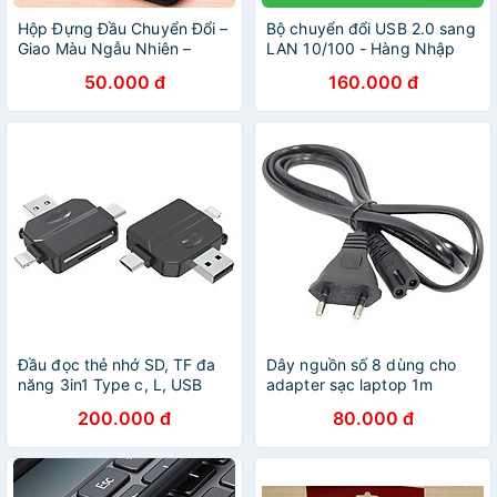
Hộp Đựng Đầu Chuyển Đổi –
Bộ chuyển đổi USB 2.0 sang
Giao Màu Ngẫu Nhiên –
LAN 10/100 - Hàng Nhập
Hàng Nhập Khẩu
Khẩu
50.000 đ
160.000 đ
Đầu đọc thẻ nhớ SD, TF đa
Dây nguồn số 8 dùng cho
năng 3in1 Type c, L, USB
adapter sạc laptop 1m
dùng cho điện thoại, laptop,
159OL40312CD Màu Đen
200.000 đ
80.000 đ
máy ảnh - Hàng nhập khẩu
Hàng Nhập Khẩu