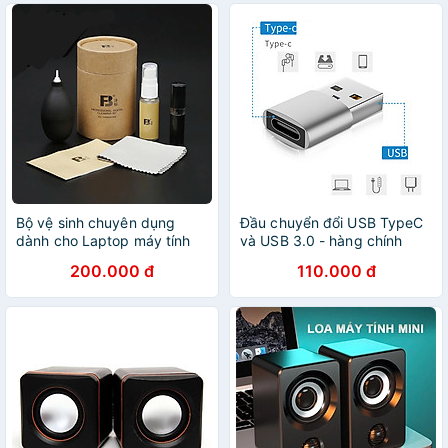
Nhập Khẩu
Bộ vệ sinh chuyên dụng
Đầu chuyển đổi USB TypeC
dành cho Laptop máy tính
và USB 3.0 - hàng chính
Macbook Lens Máy ảnh Điện
hãng
200.000 đ
110.000 đ
thoại Ipad Kính mắt Tivi -
Hàng Chính Hãng