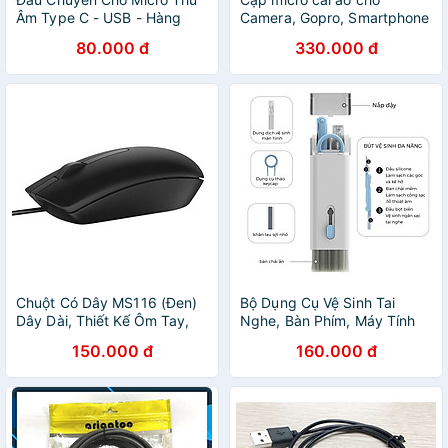
Âm Type C - USB - Hàng
Camera, Gopro, Smartphone
Nhập Khẩu - Giao Màu Ngẫu
Micro kẹp áo thu âm đôi
80.000 đ
330.000 đ
Nhiên
dùng cho điện thoại, laptop,
máy tính bảng - Hàng Nhập
Khẩu
Chuột Có Dây MS116 (Đen)
Bộ Dụng Cụ Vệ Sinh Tai
Dây Dài, Thiết Kế Ôm Tay,
Nghe, Bàn Phím, Máy Tính
Thuận Cả 2 Tay Chuyên
Đa Năng 7 Trong 1, Nhỏ
150.000 đ
160.000 đ
Nghiệp Văn Phòng Máy Tính
Gọn, Tiện Lợi , Bộ Vệ Sinh
Laptop Tivi USB - Hàng
Laptop Đa Năng 7 in 1 7in1
Nhập Khẩu
Cao Cấp Vệ Sinh Tai Nghe,
Điện Thoại, Màn Hình, Máy
ảnh Nhựa Abs Cao Cấp
Dùng Cho / Airpods / iPhone