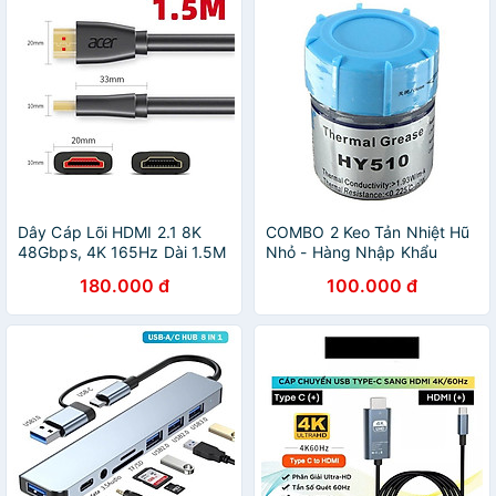
Stream Học Online Hàng
Nhập Khẩu
Dây Cáp Lõi HDMI 2.1 8K
COMBO 2 Keo Tản Nhiệt Hũ
48Gbps, 4K 165Hz Dài 1.5M
Nhỏ - Hàng Nhập Khẩu
Dùng Cho Tivi/ Máy Tính/
180.000 đ
100.000 đ
Playstation - Hàng Chính
Hãng