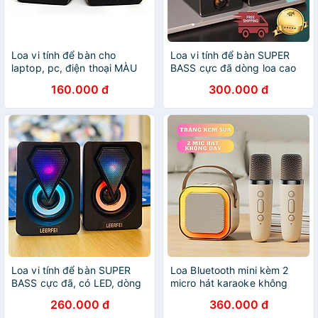
Loa vi tính để bàn cho
Loa vi tính để bàn SUPER
laptop, pc, điện thoại MÀU
BASS cực đã dòng loa cao
ĐEN - Hàng Nhập Khẩu
cấp cho laptop, pc, điện
160.000 đ
300.000 đ
thoại MÀU ĐEN 106x66mm -
Hàng Chính Hãng
Loa vi tính để bàn SUPER
Loa Bluetooth mini kèm 2
BASS cực đã, có LED, dòng
micro hát karaoke không
loa cao cấp cho laptop, pc,
dây - Mic hát karaoke âm
260.000 đ
360.000 đ
điện thoại MÀU ĐEN - Hàng
thanh chất lượng lọc âm khử