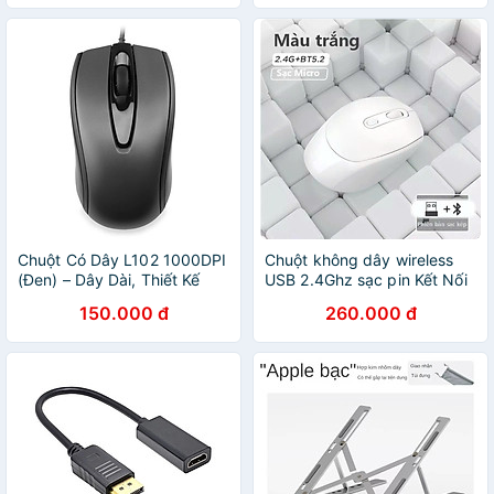
Nhập Khẩu
nhiễu LED RGB - Hàng Nhập
Khẩu
Chuột Có Dây L102 1000DPI
Chuột không dây wireless
(Đen) – Dây Dài, Thiết Kế
USB 2.4Ghz sạc pin Kết Nối
Ôm Tay, Thuận Cả 2 Tay –
Bluetooth, chồng ồn,
150.000 đ
260.000 đ
Hàng Nhập Khẩu
DIP1600 chuyên dùng cho
máy tính, laptop, tivi - Hàng
Nhập Khẩu