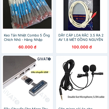
Keo Tản Nhiệt Combo 5 Ống
DÂY CÁP LOA RẮC 3.5 RA 2
Chích Nhỏ - Hàng Nhập
AV 1.8 MÉT ĐỒNG NGUYÊN
Khẩu
CHẤT HÀNG CHÍNH HÃNG
60.000 đ
100.000 đ
Đầu Chuyển Cho Micro Thu
Cặp micro cài áo cho