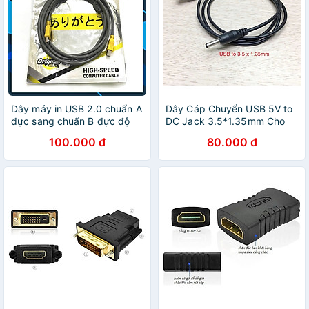
/ iPad - Hàng Nhập Khẩu
Dây máy in USB 2.0 chuẩn A
Dây Cáp Chuyển USB 5V to
đực sang chuẩn B đực độ
DC Jack 3.5*1.35mm Cho
dài từ 1-5m US135 - Hàng
Quạt Sạc, Đèn Sạc, Đèn
100.000 đ
80.000 đ
Nhập Khẩu
LED, Đài - Hàng Chính Hãng