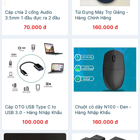
Cáp chia 2 cổng Audio
Túi Đựng Máy Trợ Giảng -
3.5mm 1 đầu đực ra 2 đầu
Hàng Chính Hãng
cái 20cm AV123 10532 Cáp
70.000 đ
160.000 đ
chia Jack 3,5mm dương ra 2
đầu âm 3,5mm Cáp âm
thanh 3.5Mm Màu dài
Av141-30618 – Hàng Nhập
Khẩu
Cáp OTG USB Type C to
Chuột có dây N100 - Đen -
USB 3.0 - Hàng Nhập Khẩu
Hàng Nhập Khẩu
100.000 đ
160.000 đ