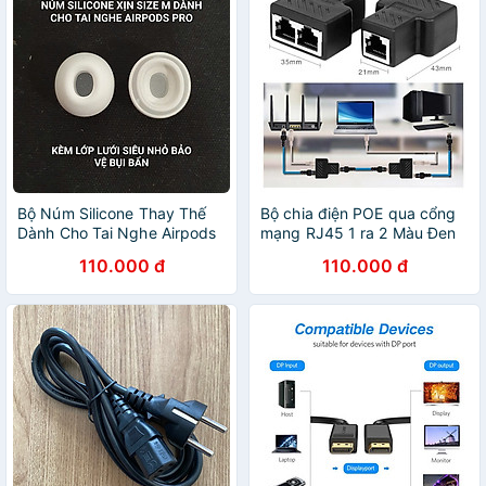
Bộ Núm Silicone Thay Thế
Bộ chia điện POE qua cổng
Dành Cho Tai Nghe Airpods
mạng RJ45 1 ra 2 Màu Đen
Pro Size M Chuẩn - Hàng
210OL50923CM Hàng Nhập
110.000 đ
110.000 đ
Nhập Khẩu
Khẩu