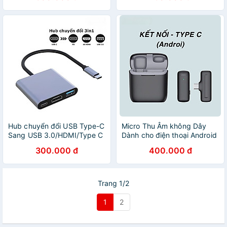
TYPE C
khẩu
Hub chuyển đổi USB Type-C
Micro Thu Âm không Dây
Sang USB 3.0/HDMI/Type C
Dành cho điện thoại Android
- Hub chuyển đổi 3in1 -
Cổng Type C , máy tính
300.000 đ
400.000 đ
Hàng Nhập Khẩu
bảng chất lượng cao Hỗ Trợ
Quay Video Livestream -
hàng nhập khẩu
Trang 1/2
1
2