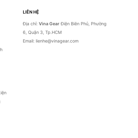
LIÊN HỆ
Địa chỉ:
Vina Gear
Điện Biên Phủ, Phường
6, Quận 3, Tp.HCM
Email: lienhe@vinagear.com
h
iện
g