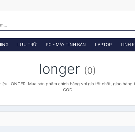
ING
LƯU TRỮ
PC - MÁY TÍNH BÀN
LAPTOP
LINH K
longer
(0)
iệu LONGER. Mua sản phẩm chính hãng với giá tốt nhất, giao hàng t
COD