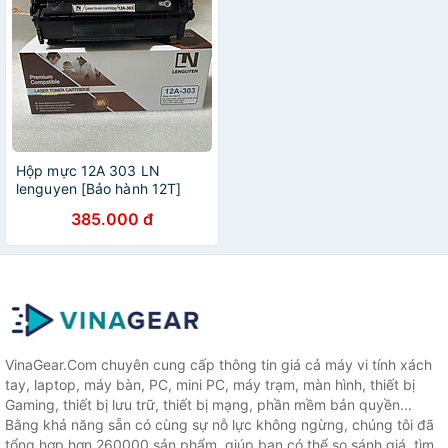
Hộp mực 12A 303 LN
lenguyen [Bảo hành 12T]
dùng cho máy in Canon
385.000 đ
2900, Hp 1020, 1022, 3050,
1319F - 2000 trang in. Hàng
chính hãng
VinaGear.Com chuyên cung cấp thông tin giá cả máy vi tính xách
tay, laptop, máy bàn, PC, mini PC, máy trạm, màn hình, thiết bị
Gaming, thiết bị lưu trữ, thiết bị mạng, phần mềm bản quyền...
Bằng khả năng sẵn có cùng sự nỗ lực không ngừng, chúng tôi đã
tổng hợp hơn 260000 sản phẩm, giúp bạn có thể so sánh giá, tìm