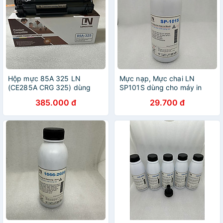
Hộp mực 85A 325 LN
Mực nạp, Mực chai LN
(CE285A CRG 325) dùng
SP101S dùng cho máy in
cho máy in Hp P1102,
Ricoh SP100/ 200/ 203/ SP
385.000 đ
29.700 đ
M1212NF, M1132 Canon LBP
310, SP 150 đậm đẹp, ít thải
6030, 6030W, 6000,
trọng lượng 80g - Hàng
MF3010 hàng chính hãng
chính hãng