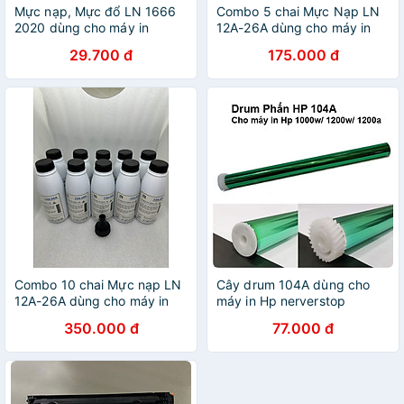
Mực nạp, Mực đổ LN 1666
Combo 5 chai Mực Nạp LN
2020 dùng cho máy in
12A-26A dùng cho máy in
Samsung ML 1666, 1660,
Canon 2900, Hp 1020,...
29.700 đ
175.000 đ
ML 2161, SL-M2020 trọng
đậm đẹp, ít thải 140g + 1
lượng 80g - hàng chính
Phễu - hàng chính hãng
hãng
Combo 10 chai Mực nạp LN
Cây drum 104A dùng cho
12A-26A dùng cho máy in
máy in Hp nerverstop
2900 đậm đẹp, ít thải 140g
1200a/1200aw/1000a cây
350.000 đ
77.000 đ
+ 1 Phễu - hàng chính hãng
trống 104A/ W1104A - hàng
nhập khẩu