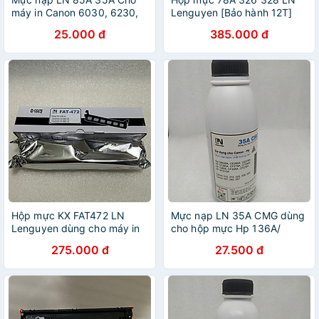
máy in Canon 6030, 6230,
Lenguyen [Bảo hành 12T]
3050. HP P1102, P1006,
dùng cho máy in Canon LBP
25.000 đ
385.000 đ
M12A, M15A, M28A - hàng
6230DN, 6230DW, 6200,
chính hãng
HP P1566 P1606, 1536dnf
có lỗ đổ mực tiện lợi. Hàng
chính hãng
Hộp mực KX FAT472 LN
Mực nạp LN 35A CMG dùng
Lenguyen dùng cho máy in
cho hộp mực Hp 136A/
PanasonicKX-MB 2120,
1360A/ W1360A - hàng
275.000 đ
27.500 đ
2130, 2170 - hàng chính
chính hãng
hãng