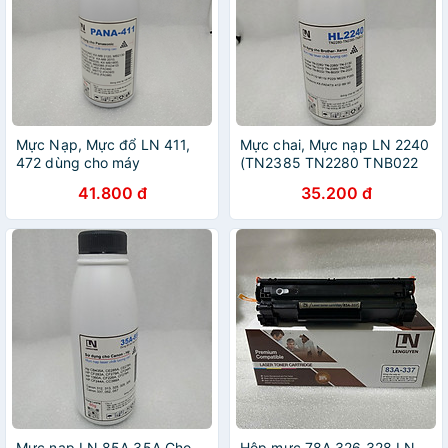
Mực Nạp, Mực đổ LN 411,
Mực chai, Mực nạp LN 2240
472 dùng cho máy
(TN2385 TN2280 TNB022
Panasonic Fax KX-MB2120,
TNB027) Dùng cho máy in
41.800 đ
35.200 đ
2130, 2170, 2025, 2030,
Brother laser trắng đen,
1900, 2085 - Hàng chính
Trọng lượng 80g - Hàng
hãng
chính hãng
Mực nạp LN 85A 35A Cho
Hộp mực 78A 326 328 LN