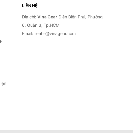
LIÊN HỆ
Địa chỉ:
Vina Gear
Điện Biên Phủ, Phường
6, Quận 3, Tp.HCM
Email: lienhe@vinagear.com
h
iện
g