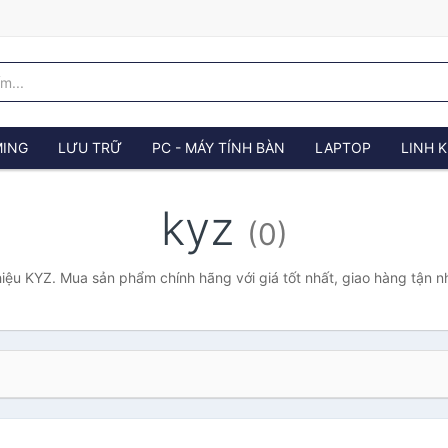
ING
LƯU TRỮ
PC - MÁY TÍNH BÀN
LAPTOP
LINH K
kyz
(0)
iệu KYZ. Mua sản phẩm chính hãng với giá tốt nhất, giao hàng tận n