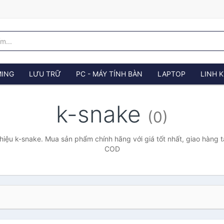
ING
LƯU TRỮ
PC - MÁY TÍNH BÀN
LAPTOP
LINH K
k-snake
(0)
iệu k-snake. Mua sản phẩm chính hãng với giá tốt nhất, giao hàng t
COD