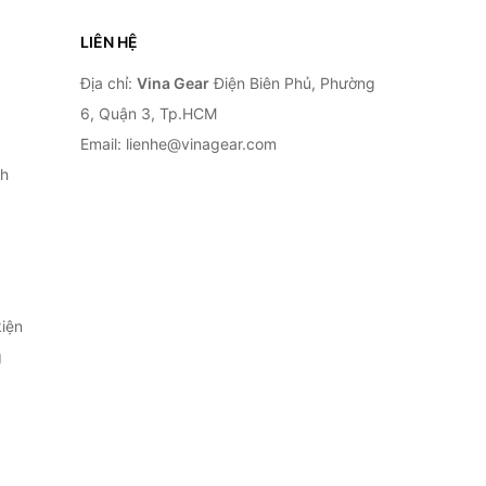
LIÊN HỆ
Địa chỉ:
Vina Gear
Điện Biên Phủ, Phường
6, Quận 3, Tp.HCM
Email: lienhe@vinagear.com
h
iện
g