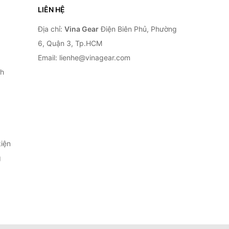
LIÊN HỆ
Địa chỉ:
Vina Gear
Điện Biên Phủ, Phường
6, Quận 3, Tp.HCM
Email: lienhe@vinagear.com
h
iện
g