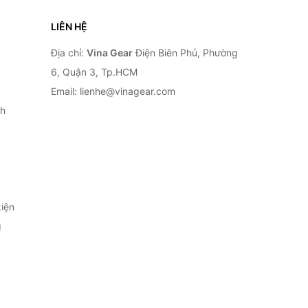
LIÊN HỆ
Địa chỉ:
Vina Gear
Điện Biên Phủ, Phường
6, Quận 3, Tp.HCM
Email: lienhe@vinagear.com
h
iện
g