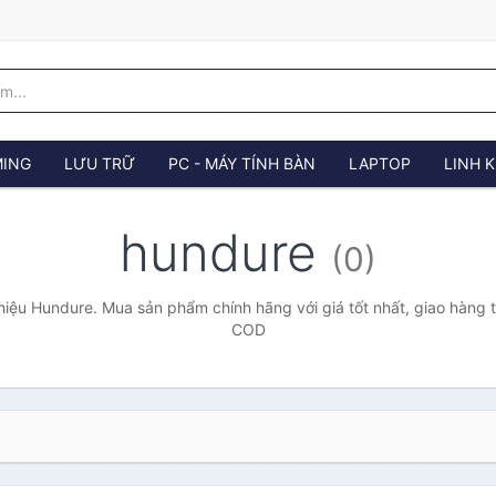
ING
LƯU TRỮ
PC - MÁY TÍNH BÀN
LAPTOP
LINH K
hundure
(0)
iệu Hundure. Mua sản phẩm chính hãng với giá tốt nhất, giao hàng t
COD