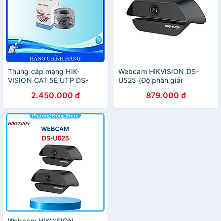
Thùng cáp mạng HIK-
Webcam HIKVISION DS-
VISION CAT 5E UTP DS-
U525 (Độ phân giải
1LN5E-E/E (305m - Dây Cáp
1920*1080@30/25fps
2.450.000 đ
879.000 đ
Xám) - Hàng Chính Hãng
1080P) - Hàng chính hãng
Webcam HIKVISION