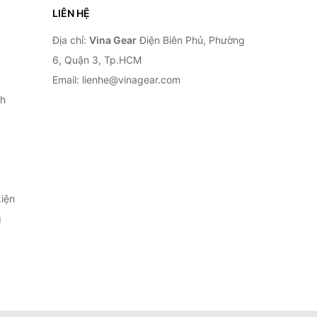
LIÊN HỆ
Địa chỉ:
Vina Gear
Điện Biên Phủ, Phường
6, Quận 3, Tp.HCM
Email: lienhe@vinagear.com
h
iện
g