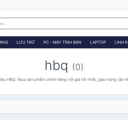
ING
LƯU TRỮ
PC - MÁY TÍNH BÀN
LAPTOP
LINH K
hbq
(0)
iệu HBQ. Mua sản phẩm chính hãng với giá tốt nhất, giao hàng tận n