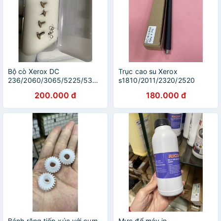
Bộ cò Xerox DC
Trục cao su Xerox
236/2060/3065/5225/5335-
s1810/2011/2320/2520
Hộp 4 cái kèm lo so
200.000 đ
180.000 đ
Bánh răng tiếp xúc với cụm
Mực đổ máy in