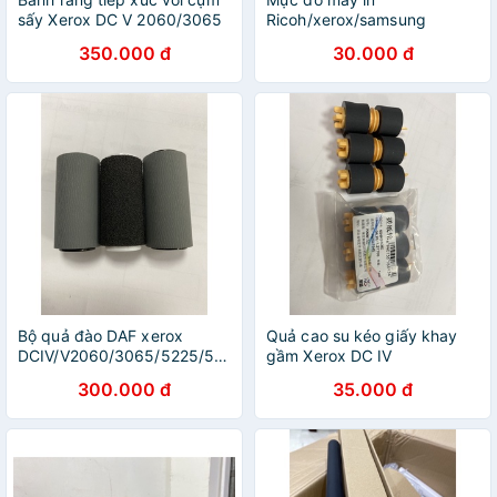
sấy Xerox DC V 2060/3065
Ricoh/xerox/samsung
350.000 đ
30.000 đ
Bộ quả đào DAF xerox
Quả cao su kéo giấy khay
DCIV/V2060/3065/5225/5330/5330
gầm Xerox DC IV
2060/236/2007/5330
300.000 đ
35.000 đ