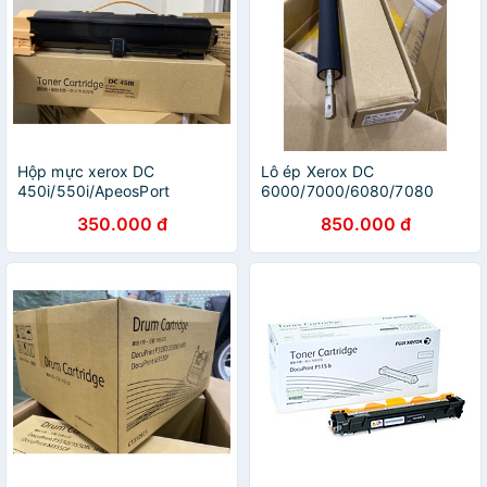
Hộp mực xerox DC
Lô ép Xerox DC
450i/550i/ApeosPort
6000/7000/6080/7080
350i/450i/550i
350.000 đ
850.000 đ