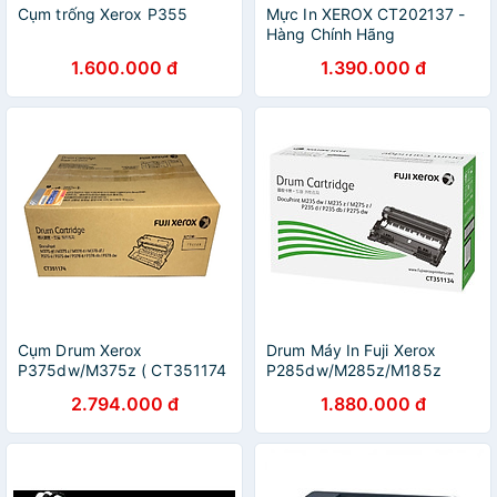
Cụm trống Xerox P355
Mực In XEROX CT202137 -
Hàng Chính Hãng
1.600.000 đ
1.390.000 đ
Cụm Drum Xerox
Drum Máy In Fuji Xerox
P375dw/M375z ( CT351174
P285dw/M285z/M185z
- 50.000 pages ) - Hàng
(CT351134) - Hàng Chính
2.794.000 đ
1.880.000 đ
chính hãng
Hãng