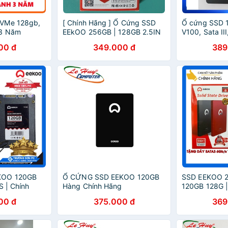
MVMe 128gb,
[ Chính Hãng ] Ổ Cứng SSD
Ổ cứng SSD 
 3 Năm
EEkOO 256GB | 128GB 2.5IN
V100, Sata III
- SATA3 6GB/S Hong Kong,
Inch , Công 
00 đ
349.000 đ
389
Bảo Hành 36 Tháng, Tốc Độ
NAND, SATA3
Khủng Long
chính hãng E
KOO 120GB
Ổ CỨNG SSD EEKOO 120GB
SSD EEKOO 
S | Chính
Hàng Chính Hãng
120GB 128G |
áng
Hành 36 Thá
00 đ
375.000 đ
369