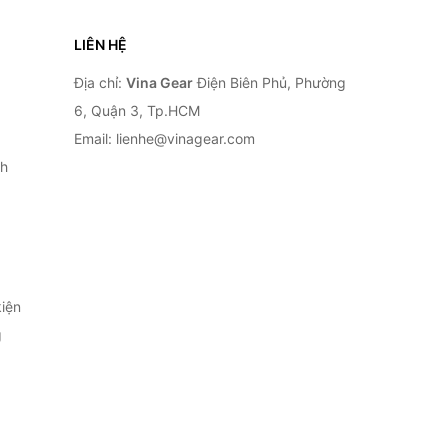
LIÊN HỆ
Địa chỉ:
Vina Gear
Điện Biên Phủ, Phường
6, Quận 3, Tp.HCM
Email: lienhe@vinagear.com
h
iện
g