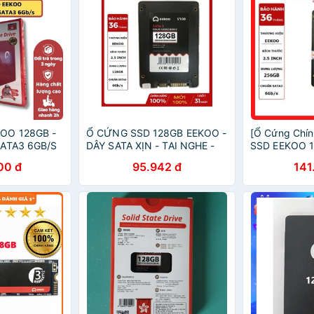
KOO 128GB -
Ổ CỨNG SSD 128GB EEKOO -
[Ổ Cứng Chí
SATA3 6GB/S
DÂY SATA XỊN - TAI NGHE -
SSD EEKOO 1
USB THU WIFI NANO
SATA3 6GB/S
00 đ
95.942 đ
141
Động AkaySt