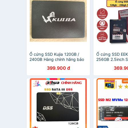
Ổ cứng SSD Kujia 120GB /
Ổ cứng SSD EE
240GB Hàng chính hãng bảo
256GB 2.5inch 
hành 3 năm
399.900 đ
369.9