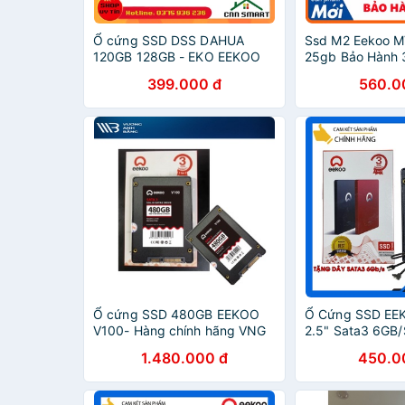
Ổ cứng SSD DSS DAHUA
Ssd M2 Eekoo 
120GB 128GB - EKO EEKOO
25gb Bảo Hành
120GB 128GB 240GB 256GB -
399.000 đ
560.0
Chính hãng BH24TH
Ổ cứng SSD 480GB EEKOO
Ổ Cứng SSD EE
V100- Hàng chính hãng VNG
2.5" Sata3 6GB/
Hãng BH 36 Th
1.480.000 đ
450.0