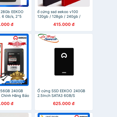
128Gb EEKOO
ổ cứng ssd eekoo v100
, 6 Gb/s, 2"5
120gb / 128gb / 240gb /
nghệ 3D MLC
256gb
.000 đ
415.000 đ
 128g, Hàng
KO 128
256GB 240GB
Ổ cứng SSD EEKOO 240GB
 Chính Hãng Bảo
2.5Inch SATA3 6GB/S
ng
.000 đ
625.000 đ