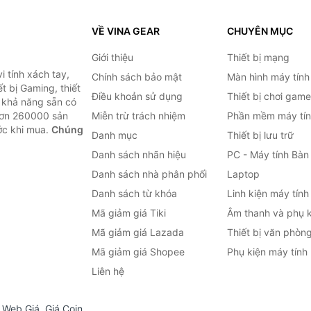
VỀ VINA GEAR
CHUYÊN MỤC
Giới thiệu
Thiết bị mạng
 tính xách tay,
Chính sách bảo mật
Màn hình máy tính
t bị Gaming, thiết
Điều khoản sử dụng
Thiết bị chơi game
g khả năng sẵn có
hơn 260000 sản
Miễn trừ trách nhiệm
Phần mềm máy tín
ước khi mua.
Chúng
Danh mục
Thiết bị lưu trữ
Danh sách nhãn hiệu
PC - Máy tính Bàn
Danh sách nhà phân phối
Laptop
Danh sách từ khóa
Linh kiện máy tính
Mã giảm giá Tiki
Âm thanh và phụ k
Mã giảm giá Lazada
Thiết bị văn phòn
Mã giảm giá Shopee
Phụ kiện máy tính
Liên hệ
,
Web Giá
,
Giá Coin