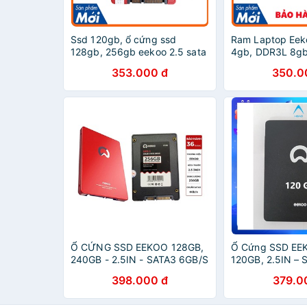
Ssd 120gb, ổ cứng ssd
Ram Laptop Ee
128gb, 256gb eekoo 2.5 sata
4gb, DDR3L 8gb
III, BH 3 năm
DDR4 4gb-8gb 
353.000 đ
350.0
New 100% BH 3
Ổ CỨNG SSD EEKOO 128GB,
Ổ Cứng SSD EE
240GB - 2.5IN - SATA3 6GB/S
120GB, 2.5IN – 
- SSD M2 256GB EKO [CHÍNH
Công nghệ 3D 
398.000 đ
379.0
HÃNG]