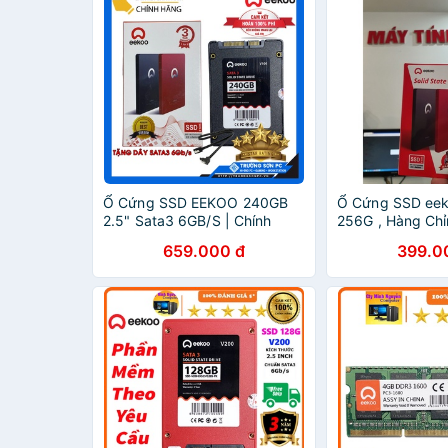
Ổ Cứng SSD EEKOO 240GB
Ổ Cứng SSD ee
2.5" Sata3 6GB/S | Chính
256G , Hàng Ch
Hãng BH 36 Tháng
hành 36 Tháng t
659.000 đ
399.0
Quốc