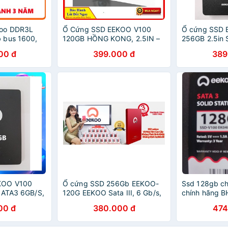
koo DDR3L
Ổ Cứng SSD EEKOO V100
Ổ cứng SSD 
 bus 1600,
120GB HỒNG KONG, 2.5IN –
256GB 2.5in 
bus 2666
SATA3 6GB/S /- BH 36 tháng
00 đ
399.000 đ
389
 Năm
KOO V100
Ổ cứng SSD 256Gb EEKOO-
Ssd 128gb c
SATA3 6GB/S,
120G EEKOO Sata III, 6 Gb/s,
chính hãng B
MLC NAND
2"5 Inch , Công nghệ 3D MLC
00 đ
380.000 đ
474
NAND