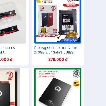
EEKOO E5
Ổ Cứng SSD EEKOO 120GB
TA III
240GB 2.5" Sata3 6GB/S |
Chính Hãng BH 36 Tháng
.000 đ
379.000 đ