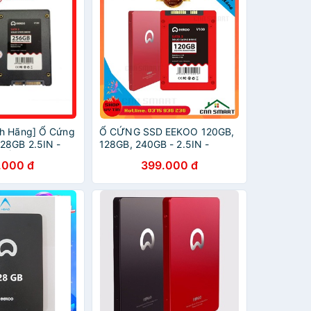
nh Hãng] Ổ Cứng
Ổ CỨNG SSD EEKOO 120GB,
28GB 2.5IN -
128GB, 240GB - 2.5IN -
, Ổ Cứng Di
SATA3 6GB/S - SSD M2
.000 đ
399.000 đ
ores
256GB EKO [CHÍNH HÃNG] (
eko dss kingston kingfast )