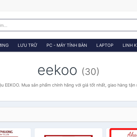
ING
LƯU TRỮ
PC - MÁY TÍNH BÀN
LAPTOP
LINH K
eekoo
(30)
ệu EEKOO. Mua sản phẩm chính hãng với giá tốt nhất, giao hàng tận 