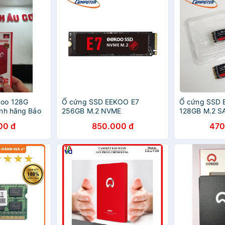
koo 128G
Ổ cứng SSD EEKOO E7
Ổ cứng SSD 
ỉnh hãng Bảo
256GB M.2 NVME
128GB M.2 SA
rên Toàn
00 đ
850.000 đ
470