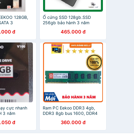
EEKOO 128GB,
Ổ cứng SSD 128gb.SSD
SATA 3
256gb bảo hành 3 năm
EEKOO 2.5 inch
.000 đ
465.000 đ
hạy cực nhanh
Ram PC Eekoo DDR3 4gb,
H 3 năm
DDR3 8gb bus 1600, DDR4
4GB-8GB bus 2666 New
.050 đ
360.000 đ
100% BH 3 Năm