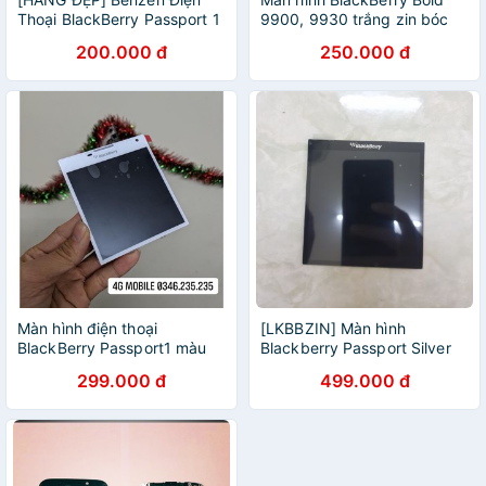
Thoại BlackBerry Passport 1
9900, 9930 trắng zin bóc
zin bóc máy
máy
200.000 đ
250.000 đ
Màn hình điện thoại
[LKBBZIN] Màn hình
BlackBerry Passport1 màu
Blackberry Passport Silver
trắng NEW ZIN
Edition Zin tháo máy
299.000 đ
499.000 đ