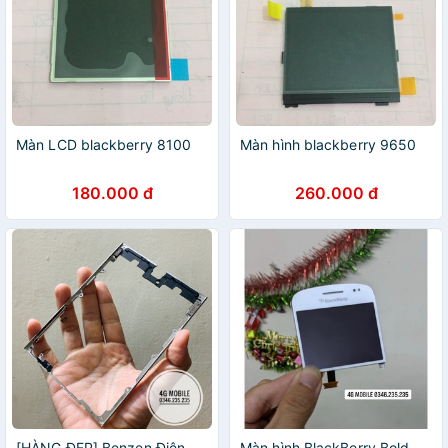
Màn LCD blackberry 8100
Màn hình blackberry 9650
180.000 đ
260.000 đ
[HÀNG ĐẸP] Benzen Điện
Màn hình BlackBerry Bold