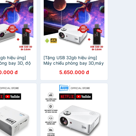
gb hiệu ứng]
[Tặng USB 32gb hiệu ứng]
òng bay 3D, độ
Máy chiếu phòng bay 3D,máy
 hình ảnh siêu
chiếu mini độ phân giải
0.000 đ
5.650.000 đ
 hệ điều hành
4k,tích hợp hệ đh Android9
xem phim cực nét