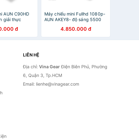
ini AUN C90HD
Máy chiếu mini Fullhd 1080p-
n giải thực
AUN AKEY8- độ sáng 5500
nối điện thoại,
lumens,kết nối điện thoại,máy
0.000 đ
4.850.000 đ
hành 12 tháng
tính,chỉnh nghiêng 4D, tối đa
300inch
LIÊN HỆ
Địa chỉ:
Vina Gear
Điện Biên Phủ, Phường
6, Quận 3, Tp.HCM
Email: lienhe@vinagear.com
h
iện