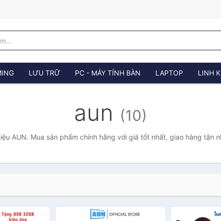
ING
LƯU TRỮ
PC - MÁY TÍNH BÀN
LAPTOP
LINH K
aun
(10)
iệu AUN. Mua sản phẩm chính hãng với giá tốt nhất, giao hàng tận n