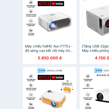
Máy chiếu fullHD Aun F175s -
[Tặng USB 32gb 
độ sáng cao kết nối máy tính -
Máy chiếu phòng
điện thoại
phân giải 4K, hì
5.850.000 đ
4.150.
nét, tích hợp hệ
android