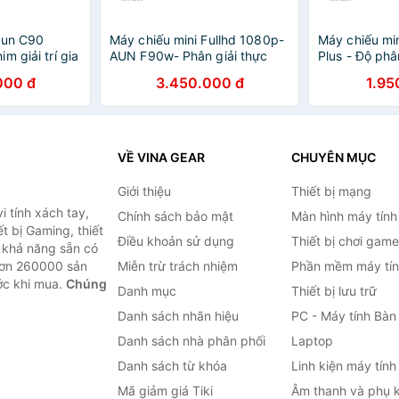
Aun C90
Máy chiếu mini Fullhd 1080p-
Máy chiếu m
m giải trí gia
AUN F90w- Phân giải thực
Plus - Độ phâ
chuẩn 1080p, độ sáng cao
chuẩn HD-Kết 
000 đ
3.450.000 đ
1.95
4200 lumen, xem phim, chiếu
laptop- bảo 
phòng họp nhỏ
VỀ VINA GEAR
CHUYÊN MỤC
Giới thiệu
Thiết bị mạng
 tính xách tay,
Chính sách bảo mật
Màn hình máy tính
t bị Gaming, thiết
Điều khoản sử dụng
Thiết bị chơi game
g khả năng sẵn có
hơn 260000 sản
Miễn trừ trách nhiệm
Phần mềm máy tín
ước khi mua.
Chúng
Danh mục
Thiết bị lưu trữ
Danh sách nhãn hiệu
PC - Máy tính Bàn
Danh sách nhà phân phối
Laptop
Danh sách từ khóa
Linh kiện máy tính
Mã giảm giá Tiki
Âm thanh và phụ k