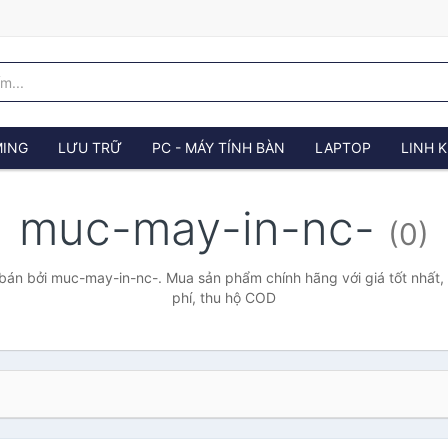
ING
LƯU TRỮ
PC - MÁY TÍNH BÀN
LAPTOP
LINH K
muc-may-in-nc-
(0)
án bởi muc-may-in-nc-. Mua sản phẩm chính hãng với giá tốt nhất,
phí, thu hộ COD