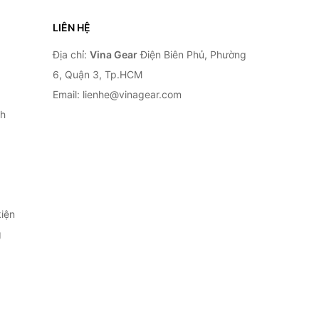
LIÊN HỆ
Địa chỉ:
Vina Gear
Điện Biên Phủ, Phường
6, Quận 3, Tp.HCM
Email: lienhe@vinagear.com
h
iện
g