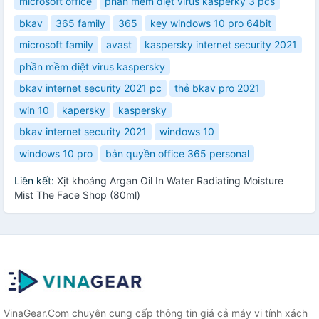
microsoft office
phần mềm diệt virus kasperky 3 pcs
bkav
365 family
365
key windows 10 pro 64bit
microsoft family
avast
kaspersky internet security 2021
phần mềm diệt virus kaspersky
bkav internet security 2021 pc
thẻ bkav pro 2021
win 10
kapersky
kaspersky
bkav internet security 2021
windows 10
windows 10 pro
bản quyền office 365 personal
Liên kết:
Xịt khoáng Argan Oil In Water Radiating Moisture
Mist The Face Shop (80ml)
VinaGear.Com chuyên cung cấp thông tin giá cả máy vi tính xách