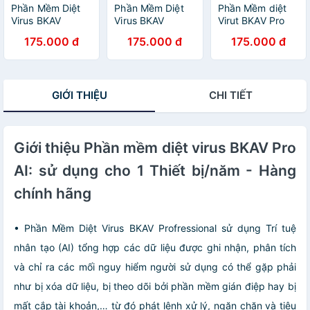
Phần Mềm Diệt
Phần Mềm Diệt
Phần Mềm diệt
Virus BKAV
Virus BKAV
Virut BKAV Pro
Profressional 1
Profressional 1
Internet Security
175.000 đ
175.000 đ
175.000 đ
PC 12 Tháng -
PC 12 Tháng -
1PC/1 năm -
Hàng Chính Hãng
Hàng Chính Hãng
Hàng chính hãng
GIỚI THIỆU
CHI TIẾT
Giới thiệu Phần mềm diệt virus BKAV Pro
AI: sử dụng cho 1 Thiết bị/năm - Hàng
chính hãng
• Phần Mềm Diệt Virus BKAV Profressional sử dụng Trí tuệ
nhân tạo (AI) tổng hợp các dữ liệu được ghi nhận, phân tích
và chỉ ra các mối nguy hiểm người sử dụng có thể gặp phải
như bị xóa dữ liệu, bị theo dõi bởi phần mềm gián điệp hay bị
mất cắp tài khoản,… từ đó phát lệnh xử lý, ngăn chặn và tiêu