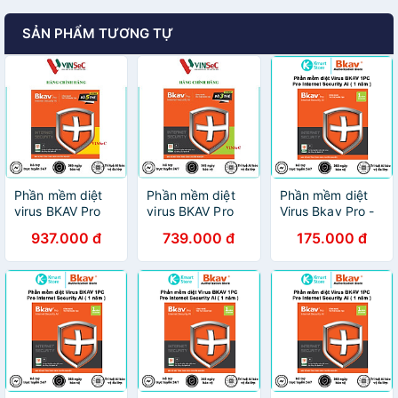
SẢN PHẨM TƯƠNG TỰ
Phần mềm diệt
Phần mềm diệt
Phần mềm diệt
virus BKAV Pro
virus BKAV Pro
Virus Bkav Pro -
Internet Security
Internet Security
Hàng chính hãng
937.000 đ
739.000 đ
175.000 đ
AI 5PC/1 năm -
AI 3PC/1 năm -
Hàng Chính Hãng
Hàng Chính Hãng