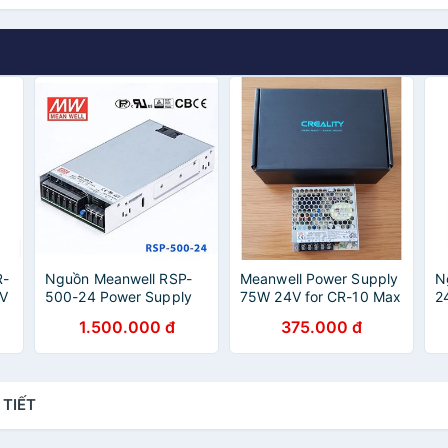
R-
Nguồn Meanwell RSP-
Meanwell Power Supply
N
4V
500-24 Power Supply
75W 24V for CR-10 Max
2
500W 24V 21A
P
1.500.000 đ
375.000 đ
 TIẾT