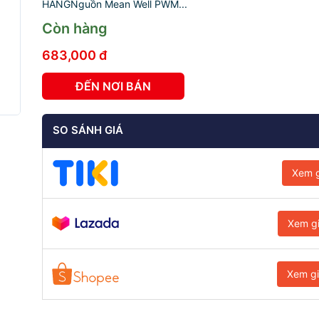
HÃNGNguồn Mean Well PWM...
Còn hàng
683,000 đ
ĐẾN NƠI BÁN
SO SÁNH GIÁ
Xem g
Xem g
Xem g