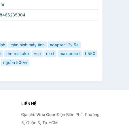
ăm
8466235304
inh
màn hình máy tính
adapter 12v 5a
h
thermaltake
vsp
nzxt
mainboard
b550
nguồn 500w
LIÊN HỆ
Địa chỉ:
Vina Gear
Điện Biên Phủ, Phường
6, Quận 3, Tp.HCM