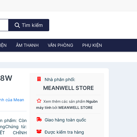
Tìm kiếm
IỆN
ÂM THANH
VĂN PHÒNG
PHỤ KIỆN
,8W
Nhà phân phối:
MEANWELL STORE
ính của Mean
Xem thêm các sản phẩm
Nguồn
máy tính
bởi
MEANWELL STORE
Giao hàng toàn quốc
ản phẩm: Còn
ngChứng từ:
Được kiểm tra hàng
ẾT CHÍNH