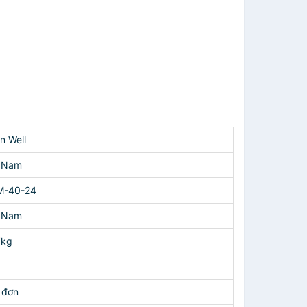
n Well
t Nam
-40-24
t Nam
7kg
 đơn