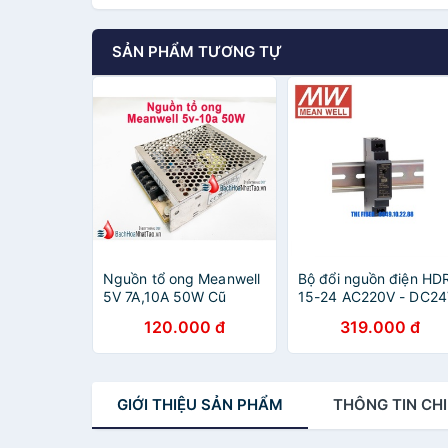
SẢN PHẨM TƯƠNG TỰ
Nguồn tổ ong Meanwell
Bộ đổi nguồn điện HD
5V 7A,10A 50W Cũ
15-24 AC220V - DC2
15W 0.63A gắn thanh
120.000 đ
319.000 đ
RAY - DIN Rail - Hãng
Meanwell
GIỚI THIỆU
SẢN PHẨM
THÔNG TIN
CHI