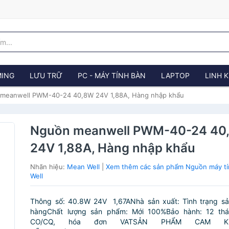
ING
LƯU TRỮ
PC - MÁY TÍNH BÀN
LAPTOP
LINH K
meanwell PWM-40-24 40,8W 24V 1,88A, Hàng nhập khẩu
Nguồn meanwell PWM-40-24 40
24V 1,88A, Hàng nhập khẩu
Nhãn hiệu:
Mean Well
|
Xem thêm các sản phẩm Nguồn máy t
Well
Thông số: 40.8W 24V 1,67ANhà sản xuất: Tình trạng s
hàngChất lượng sản phẩm: Mới 100%Bảo hành: 12 thá
CO/CQ, hóa đơn VATSẢN PHẨM CAM K