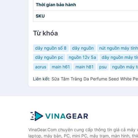
Thời gian bảo hành
SKU
Từ khóa
dây nguồn số 8
dây nguồn
nút nguồn máy tính
dây nguồn pc
nguồn 12v 5a
dây nguồn máy tí
aorus
main h61
main h81
psu
nguồn máy t
Liên kết:
Sữa Tắm Trắng Da Perfume Seed White P
VinaGear.Com chuyên cung cấp thông tin giá cả máy vi
laptop, máy bàn, PC, mini PC, máy trạm, màn hình, thiế