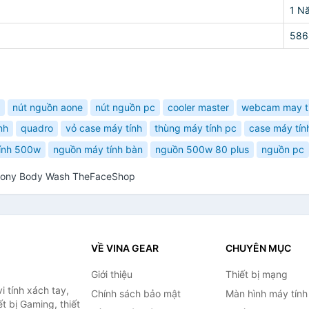
1 N
586
nút nguồn aone
nút nguồn pc
cooler master
webcam may t
nh
quadro
vỏ case máy tính
thùng máy tính pc
case máy tín
ính 500w
nguồn máy tính bàn
nguồn 500w 80 plus
nguồn pc
eony Body Wash TheFaceShop
VỀ VINA GEAR
CHUYÊN MỤC
Giới thiệu
Thiết bị mạng
 tính xách tay,
Chính sách bảo mật
Màn hình máy tính
t bị Gaming, thiết