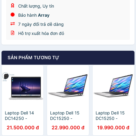
Chất lượng, Uy tín
Bảo hành
Array
7 ngày đổi trả dễ dàng
Hỗ trợ xuất hóa đơn đỏ
SẢN PHẨM TƯƠNG TỰ
Laptop Dell 14
Laptop Dell 15
Laptop Dell 15
DC14250 -
DC15250 -
DC15250 -
DC4C5386W
DC5I7952W1 (i7
DC5I5897W1 (i5
21.500.000 đ
22.990.000 đ
19.990.000 đ
(Core 5 120U,
1355U, 16GB,
1334U, 16GB,
16GB, 512GB,
512GB, Full HD +
512GB, Full HD +