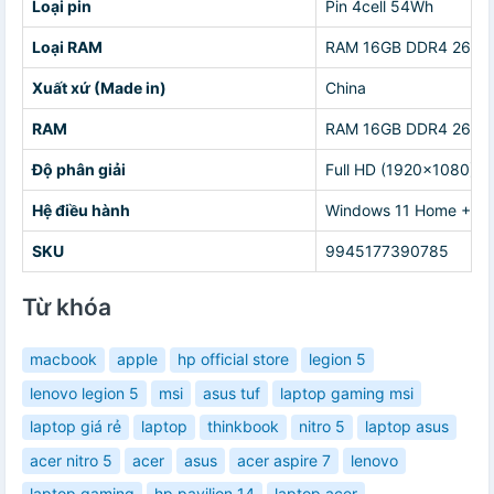
Loại pin
Pin 4cell 54Wh
Loại RAM
RAM 16GB DDR4 2666
Xuất xứ (Made in)
China
RAM
RAM 16GB DDR4 2666
Độ phân giải
Full HD (1920x1080)
Hệ điều hành
Windows 11 Home + Off
SKU
9945177390785
Từ khóa
macbook
apple
hp official store
legion 5
lenovo legion 5
msi
asus tuf
laptop gaming msi
laptop giá rẻ
laptop
thinkbook
nitro 5
laptop asus
acer nitro 5
acer
asus
acer aspire 7
lenovo
laptop gaming
hp pavilion 14
laptop acer