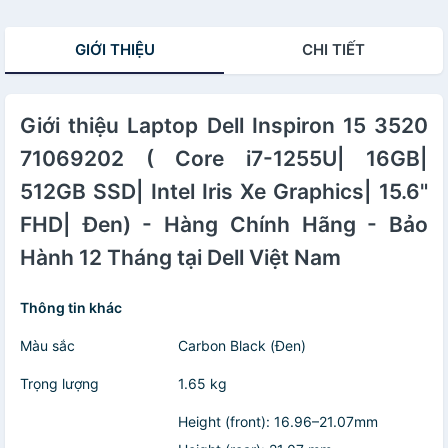
Full HD+,
120Hz,
120Hz,
OfficeH24+365,
OfficeH24+365,
OfficeH24+365,
GIỚI THIỆU
CHI TIẾT
Win11) - Hàng
Win11) - Hàng
Win11) - Hàng
chính hãng
chính hãng
chính hãng
Giới thiệu Laptop Dell Inspiron 15 3520
71069202 ( Core i7-1255U| 16GB|
512GB SSD| Intel Iris Xe Graphics| 15.6"
FHD| Đen) - Hàng Chính Hãng - Bảo
Hành 12 Tháng tại Dell Việt Nam
Thông tin khác
Màu sắc
Carbon Black (Đen)
Trọng lượng
1.65 kg
Height (front): 16.96–21.07mm