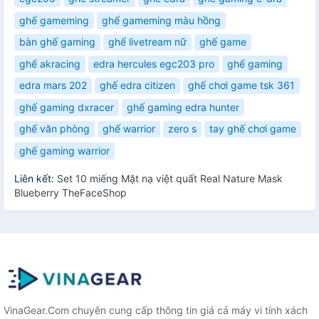
ghế gameming
ghế gameming màu hồng
bàn ghế gaming
ghế livetream nữ
ghế game
ghế akracing
edra hercules egc203 pro
ghế gaming
edra mars 202
ghế edra citizen
ghế chơi game tsk 361
ghế gaming dxracer
ghế gaming edra hunter
ghế văn phòng
ghế warrior
zero s
tay ghế chơi game
ghế gaming warrior
Liên kết:
Set 10 miếng Mặt nạ việt quất Real Nature Mask
Blueberry TheFaceShop
VinaGear.Com chuyên cung cấp thông tin giá cả máy vi tính xách