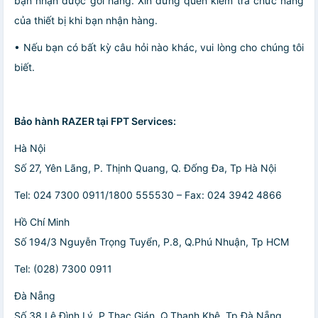
bạn nhận được gói hàng. Xin đừng quên kiểm tra chức năng
của thiết bị khi bạn nhận hàng.
• Nếu bạn có bất kỳ câu hỏi nào khác, vui lòng cho chúng tôi
biết.
Bảo hành RAZER tại FPT Services:
Hà Nội
Số 27, Yên Lãng, P. Thịnh Quang, Q. Đống Đa, Tp Hà Nội
Tel: 024 7300 0911/1800 555530 – Fax: 024 3942 4866
Hồ Chí Minh
Số 194/3 Nguyễn Trọng Tuyển, P.8, Q.Phú Nhuận, Tp HCM
Tel: (028) 7300 0911
Đà Nẵng
Số 38 Lê Đình Lý, P.Thạc Gián, Q.Thanh Khê, Tp Đà Nẵng