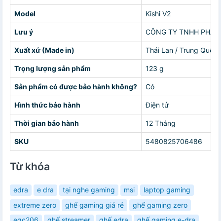
Model
Kishi V2
Lưu ý
CÔNG TY TNHH PHÁT TRI
Xuất xứ (Made in)
Thái Lan / Trung Quốc
Trọng lượng sản phẩm
123 g
Sản phẩm có được bảo hành không?
Có
Hình thức bảo hành
Điện tử
Thời gian bảo hành
12 Tháng
SKU
5480825706486
Từ khóa
edra
e dra
tại nghe gaming
msi
laptop gaming
extreme zero
ghế gaming giá rẻ
ghế gaming zero
egc206
ghế streamer
ghế edra
ghế gaming e-dra