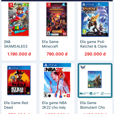
[Mã
Đĩa Game
Đĩa game Ps4:
SKAMSALE03
Minecraft
Ratchet & Clank
giảm 10% đơn
Dungeons Hero
1.190.000 đ
790.000 đ
290.000 đ
200k] ĐĨA GAME
Edition cho máy
SUPER MARIO
Nintendo Switch
ODYSSEY CHO
MÁY NINTENDO
SWITCH
Đĩa Game Red
Đĩa game NBA
Đĩa Game
Dead
2K22 cho máy
Biomutant Cho
Redemption 2
PS4-Hàng
Máy Ps4/Ps5