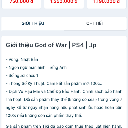
750.000 đ
1.250.000 đ
1.190.000 đ
2nd - PS4
nguyên seal
GIỚI THIỆU
CHI TIẾT
Giới thiệu God of War | PS4 | Jp
- Vùng: Nhật Bản
- Ngôn ngữ màn hình: Tiếng Anh
- Số người chơi: 1
- Thông Số Kỹ Thuật: Cam kết sản phẩm mới 100%.
- Dịch Vụ Hậu Mãi và Chế Độ Bảo Hành: Chính sách bảo hành
linh hoạt: Đổi sản phẩm thay thế (không có seal) trong vòng 7
ngày kể từ ngày nhận hàng nếu phát sinh lỗi, hoặc hoàn tiền
100% nếu không còn sản phẩm thay thế.
Giá sản phẩm trên Tiki đã bao gồm thuế theo luật hiện hành.