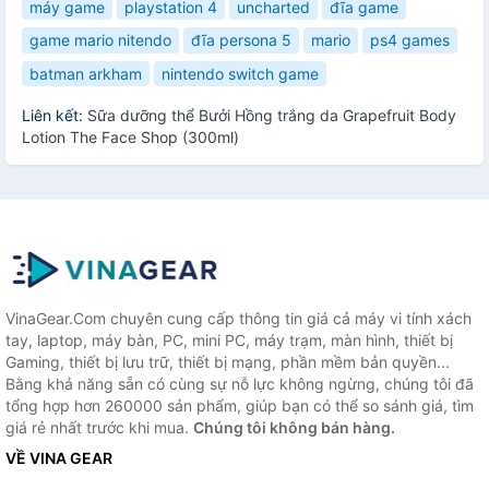
máy game
playstation 4
uncharted
đĩa game
game mario nitendo
đĩa persona 5
mario
ps4 games
batman arkham
nintendo switch game
Liên kết:
Sữa dưỡng thể Bưởi Hồng trắng da Grapefruit Body
Lotion The Face Shop (300ml)
VinaGear.Com chuyên cung cấp thông tin giá cả máy vi tính xách
tay, laptop, máy bàn, PC, mini PC, máy trạm, màn hình, thiết bị
Gaming, thiết bị lưu trữ, thiết bị mạng, phần mềm bản quyền...
Bằng khả năng sẵn có cùng sự nỗ lực không ngừng, chúng tôi đã
tổng hợp hơn 260000 sản phẩm, giúp bạn có thể so sánh giá, tìm
giá rẻ nhất trước khi mua.
Chúng tôi không bán hàng.
VỀ VINA GEAR