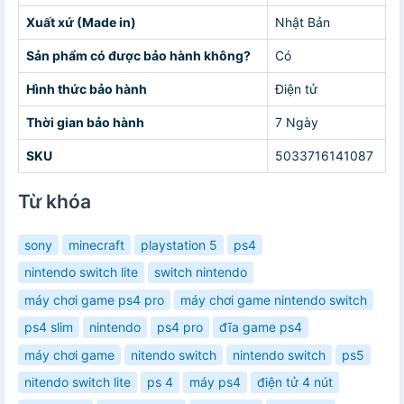
Xuất xứ (Made in)
Nhật Bản
Sản phẩm có được bảo hành không?
Có
Hình thức bảo hành
Điện tử
Thời gian bảo hành
7 Ngày
SKU
5033716141087
Từ khóa
sony
minecraft
playstation 5
ps4
nintendo switch lite
switch nintendo
máy chơi game ps4 pro
máy chơi game nintendo switch
ps4 slim
nintendo
ps4 pro
đĩa game ps4
máy chơi game
nitendo switch
nintendo switch
ps5
nitendo switch lite
ps 4
máy ps4
điện tử 4 nút