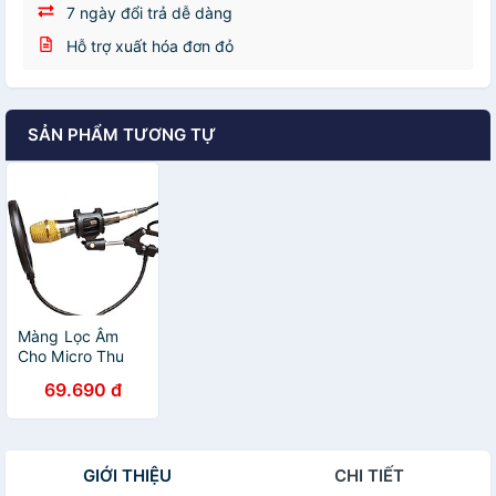
7 ngày đổi trả dễ dàng
Hỗ trợ xuất hóa đơn đỏ
SẢN PHẨM TƯƠNG TỰ
Màng Lọc Âm
Cho Micro Thu
Âm Live Stream
69.690 đ
Cao Cấp - Hàng
Chính Hãng
GIỚI THIỆU
CHI TIẾT