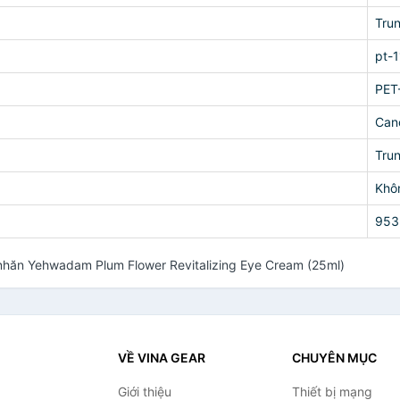
Tru
pt-
PET
Can
Tru
Khô
953
hăn Yehwadam Plum Flower Revitalizing Eye Cream (25ml)
VỀ VINA GEAR
CHUYÊN MỤC
Giới thiệu
Thiết bị mạng