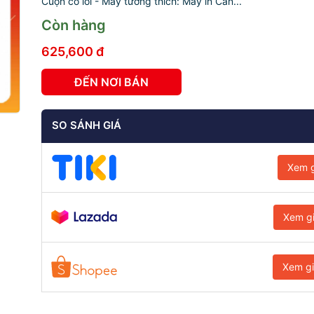
Cuộn có lõi - Máy tương thích: Máy in Can...
Còn hàng
625,600 đ
ĐẾN NƠI BÁN
SO SÁNH GIÁ
Xem g
Xem g
Xem g