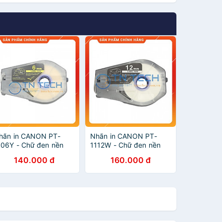
hãn in CANON PT-
Nhãn in CANON PT-
106Y - Chữ đen nền
1112W - Chữ đen nền
àng 6MM x 30M -
trắng 12MM x 30M -
140.000 đ
160.000 đ
ùng cho máy in ống
Dùng cho máy in ống
ANON [Hàng nhập
CANON [Hàng nhập
hẩu]
khẩu]