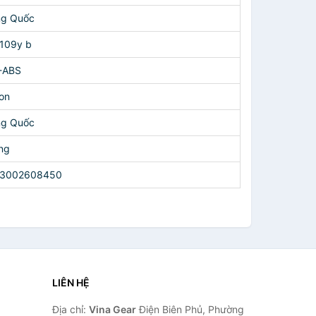
ng Quốc
1109y b
-ABS
on
ng Quốc
ng
3002608450
LIÊN HỆ
Địa chỉ:
Vina Gear
Điện Biên Phủ, Phường