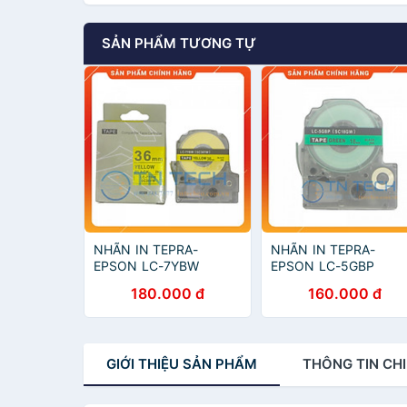
SẢN PHẨM TƯƠNG TỰ
NHÃN IN TEPRA-
NHÃN IN TEPRA-
EPSON LC-7YBW
EPSON LC-5GBP
(SC36YW) – CHỮ ĐEN
(SC18GW) – CHỮ ĐEN
180.000 đ
160.000 đ
NỀN VÀNG 36MM X 8M
NỀN LÁ 18MM X 8M
[Hàng nhập khẩu]
[Hàng nhập khẩu]
GIỚI THIỆU
SẢN PHẨM
THÔNG TIN
CHI