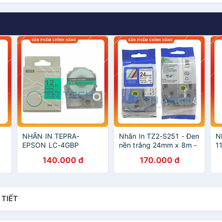
NHÃN IN TEPRA-
Nhãn In TZ2-S251 - Đen
N
EPSON LC-4GBP
nền trắng 24mm x 8m -
1
(SC12GW) – CHỮ ĐEN
Dùng cho máy in
v
140.000 đ
170.000 đ
NỀN LÁ 12MM X 8M
BROTHER - AIMO -
D
[Hàng nhập khẩu]
PUTY [Hàng nhập khẩu]
C
k
 TIẾT