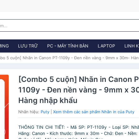
ING
LƯU TRỮ
PC - MÁY TÍNH BÀN
LAPTOP
LINH K
bo 5 cuộn] Nhãn in Canon PT-1109y - Đen nền vàng - 9mm x 30m- Hàn
[Combo 5 cuộn] Nhãn in Canon P
1109y - Đen nền vàng - 9mm x 3
Hàng nhập khẩu
Nhãn hiệu:
Puty
|
Xem thêm các sản phẩm Nhãn in của Puty
THÔNG TIN CHI TIẾT: - Mã SP: PT-1109y - Loại SP: Nhã
Hãng: Canon - Kích thước: 9mm x 30m - Chữ: Đen - Nền: