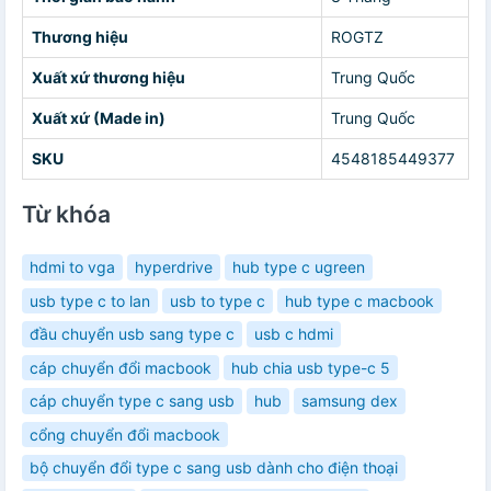
Thương hiệu
ROGTZ
Xuất xứ thương hiệu
Trung Quốc
Xuất xứ (Made in)
Trung Quốc
SKU
4548185449377
Từ khóa
hdmi to vga
hyperdrive
hub type c ugreen
usb type c to lan
usb to type c
hub type c macbook
đầu chuyển usb sang type c
usb c hdmi
cáp chuyển đổi macbook
hub chia usb type-c 5
cáp chuyển type c sang usb
hub
samsung dex
cổng chuyển đổi macbook
bộ chuyển đổi type c sang usb dành cho điện thoại