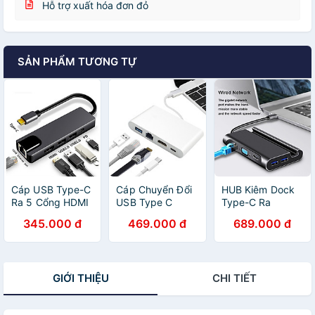
Hỗ trợ xuất hóa đơn đỏ
SẢN PHẨM TƯƠNG TỰ
Cáp USB Type-C
Cáp Chuyển Đổi
HUB Kiêm Dock
Ra 5 Cổng HDMI
USB Type C
Type-C Ra
4K, USB 2.0 Và
Sang HDMI, Hub
HDMI,VGA,LAN,3
345.000 đ
469.000 đ
689.000 đ
RJ45 - Hàng
USB Và Cổng Lan
Cổng USB 3.0 Hỗ
Nhập Khẩu
- Hàng Nhập
Trợ Power
Khẩu
Delivery - Hàng
Nhập Khẩu
GIỚI THIỆU
CHI TIẾT