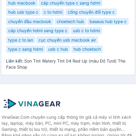
hub macbook
cáp chuyển type c sang hdmi
hub usb type c
c to hdmi
cổng chuyển đổi type c
chuyển đầu macbook
choetech hub
baseus hub type c
cáp chuyển hdmi sang type c
usb c to hdmi
type c to lan
cục chuyển usb macbook air
type c sang hdmi
usb c hub
hub choetech
Liên kết:
Son Tint Watery Tint 04 Red Up (màu Đỏ Tươi) The
Face Shop
VinaGear.Com chuyên cung cấp thông tin giá cả máy vi tính xách
tay, laptop, máy bàn, PC, mini PC, máy trạm, màn hình, thiết bị
Gaming, thiết bị lưu trữ, thiết bị mạng, phần mềm bản quyền...
Bằng khả năng sẵn có cùng sự nỗ lực không ngừng, chúng tôi đã